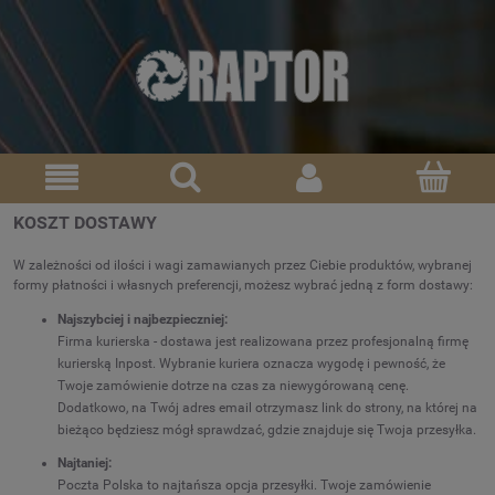
KOSZT DOSTAWY
W zależności od ilości i wagi zamawianych przez Ciebie produktów, wybranej
formy płatności i własnych preferencji, możesz wybrać jedną z form dostawy:
Najszybciej i najbezpieczniej:
Firma kurierska - dostawa jest realizowana przez profesjonalną firmę
kurierską Inpost. Wybranie kuriera oznacza wygodę i pewność, że
Twoje zamówienie dotrze na czas za niewygórowaną cenę.
Dodatkowo, na Twój adres email otrzymasz link do strony, na której na
bieżąco będziesz mógł sprawdzać, gdzie znajduje się Twoja przesyłka.
Najtaniej:
Poczta Polska to najtańsza opcja przesyłki. Twoje zamówienie