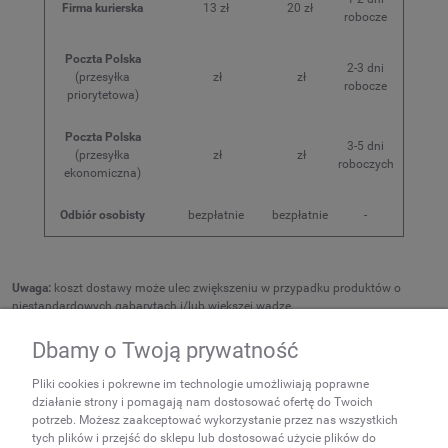
Firma kurierska
13 zł
20 zł
robocze
Poczta Polska
2-3 dni
(przesyłka
zł
zł
robocze
priorytetowa)
Poczta Polska
3-5 dni
(przesyłka
zł
zł
roboczych
ekonomiczna)
Odbiór osobisty
bezpłatnie
bezpłatnie
-
Uwaga:
koszt dostawy może ulec zwiększeniu w przypadku produktów o
niestandardowych gabarytach i/lub większej wadze.
Dbamy o Twoją prywatność
NEWSLETTER
Pliki cookies i pokrewne im technologie umożliwiają poprawne
Podaj swój adres e-mail, jeżeli
działanie strony i pomagają nam dostosować ofertę do Twoich
chcesz otrzymywać
potrzeb. Możesz zaakceptować wykorzystanie przez nas wszystkich
tych plików i przejść do sklepu lub dostosować użycie plików do
informacje o nowościach i