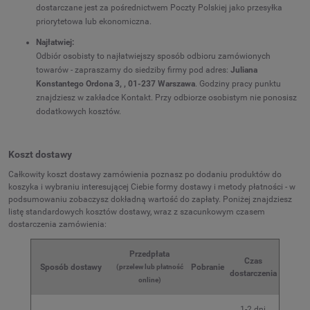
dostarczane jest za pośrednictwem Poczty Polskiej jako przesyłka
priorytetowa lub ekonomiczna.
Najłatwiej:
Odbiór osobisty ­to najłatwiejszy sposób odbioru zamówionych
towarów - zapraszamy do siedziby firmy pod adres:
Juliana
Konstantego Ordona 3, , 01-237 Warszawa
. Godziny pracy punktu
znajdziesz w zakładce Kontakt. Przy odbiorze osobistym nie ponosisz
dodatkowych kosztów.
Koszt dostawy
Całkowity koszt dostawy zamówienia poznasz po dodaniu produktów do
koszyka i wybraniu interesującej Ciebie formy dostawy i metody płatności - w
podsumowaniu zobaczysz dokładną wartość do zapłaty. Poniżej znajdziesz
listę standardowych kosztów dostawy, wraz z szacunkowym czasem
dostarczenia zamówienia:
Przedpłata
Czas
Sposób dostawy
Pobranie
(przelew lub płatność
dostarczenia
online)
1-2 dni