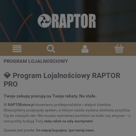
PROGRAM LOJALNOŚCIOWY
💎 Program Lojalnościowy RAPTOR
PRO
Twoje zakupy pracują na Twoje rabaty. Na stałe.
W
RAPTORstore.pl
doceniamy profesjonalistów i stałych klientów.
Stworzyliśmy przejrzysty system, w którym każda wydana złotówka przybliża
Cię do niższych cen. Nie musisz wymieniać punktów na kubki czy smycze – u
nas punkty budują Twój
stały rabat na cały asortyment
.
Zasada jest prosta:
Im więcej kupujesz, tym taniej masz.