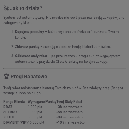
🚀 Jak to działa?
System jest automatyczny. Nie musisz nic robić poza realizacją zakupów jako
zalogowany klient.
Kupujesz produkty
– każda wydana złotówka to
1 punkt
na Twoim
koncie.
Zbierasz punkty
– sumują się one w Twojej historii zamówień.
Odbierasz stały rabat
– po przekroczeniu progu punktowego, system
automatycznie przydziela Ci stałą zniżkę na kolejne zakupy.
🏆 Progi Rabatowe
Twój rabat rośnie wraz z historią Twoich zakupów. Raz zdobyty próg (Ranga)
zostaje z Tobą na długo!
Ranga Klienta
Wymagane Punkty
Twój Stały Rabat
BRĄZ
1 000 pkt
-3%
na wszystko
SREBRO
3 000 pkt
-5%
na wszystko
ZŁOTO
8 000 pkt
-8%
na wszystko
DIAMENT (VIP)
15 000 pkt
-10%
na wszystko