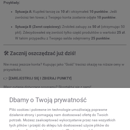
Przykłady:
Sytuacja A:
Kupiłeś tarczę za
10 zł
i otrzymałeś
10 punktów
. Jeśli
zwrócisz ten towar, z Twojego konta zostanie odjęte
10 punktów
.
Sytuacja B (Zwrot częściowy):
Zrobiłeś zakupy za
50 zł
(otrzymując 50
pkt). Zdecydowałeś się zwrócić tylko część produktów o wartości
25 zł
.
W takim przypadku z Twojego salda odejmiemy
25 punktów
.
🛠️ Zacznij oszczędzać już dziś!
Nie masz jeszcze konta? Kupując jako "Gość" tracisz okazję na niższe ceny w
przyszłości.
👉
[ZAREJESTRUJ SIĘ I ZBIERAJ PUNKTY]
Masz pytania dotyczące programu? Skontaktuj się z nami!
Dbamy o Twoją prywatność
NEWSLETTER
Pliki cookies i pokrewne im technologie umożliwiają poprawne
Podaj swój adres e-mail, jeżeli
działanie strony i pomagają nam dostosować ofertę do Twoich
chcesz otrzymywać
potrzeb. Możesz zaakceptować wykorzystanie przez nas wszystkich
tych plików i przejść do sklepu lub dostosować użycie plików do
informacje o nowościach i