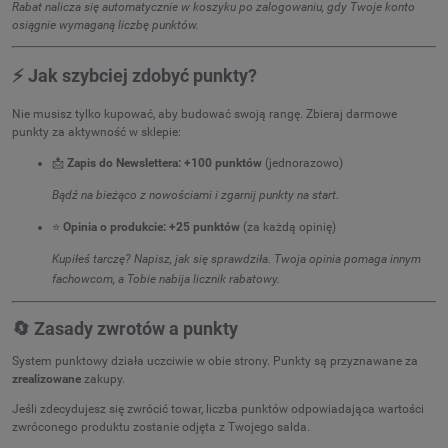
Rabat nalicza się automatycznie w koszyku po zalogowaniu, gdy Twoje konto
osiągnie wymaganą liczbę punktów.
⚡ Jak szybciej zdobyć punkty?
Nie musisz tylko kupować, aby budować swoją rangę. Zbieraj darmowe
punkty za aktywność w sklepie:
📩
Zapis do Newslettera:
+100 punktów
(jednorazowo)
Bądź na bieżąco z nowościami i zgarnij punkty na start.
⭐
Opinia o produkcie:
+25 punktów
(za każdą opinię)
Kupiłeś tarczę? Napisz, jak się sprawdziła. Twoja opinia pomaga innym
fachowcom, a Tobie nabija licznik rabatowy.
🔄 Zasady zwrotów a punkty
System punktowy działa uczciwie w obie strony. Punkty są przyznawane za
zrealizowane
zakupy.
Jeśli zdecydujesz się zwrócić towar, liczba punktów odpowiadająca wartości
zwróconego produktu zostanie odjęta z Twojego salda.