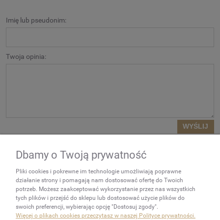
Imię lub pseudonim:
Twoja opinia:
WYŚLIJ
Dbamy o Twoją prywatność
NEWSLETTER
Pliki cookies i pokrewne im technologie umożliwiają poprawne
Podaj swój adres e-mail, jeżeli
działanie strony i pomagają nam dostosować ofertę do Twoich
chcesz otrzymywać
potrzeb. Możesz zaakceptować wykorzystanie przez nas wszystkich
tych plików i przejść do sklepu lub dostosować użycie plików do
informacje o nowościach i
swoich preferencji, wybierając opcję "Dostosuj zgody".
promocjach.
Więcej o plikach cookies przeczytasz w naszej Polityce prywatności.