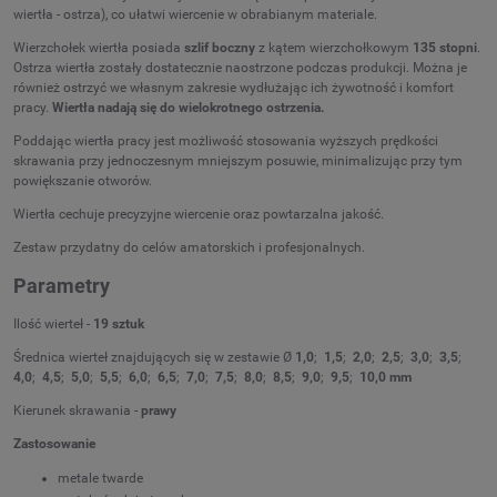
wiertła - ostrza), co ułatwi wiercenie w obrabianym materiale.
Wierzchołek wiertła posiada
szlif boczny
z kątem wierzchołkowym
135 stopni
.
Ostrza wiertła zostały dostatecznie naostrzone podczas produkcji. Można je
również ostrzyć we własnym zakresie wydłużając ich żywotność i komfort
pracy.
Wiertła nadają się do wielokrotnego ostrzenia.
Poddając wiertła pracy jest możliwość stosowania wyższych prędkości
skrawania przy jednoczesnym mniejszym posuwie, minimalizując przy tym
powiększanie otworów.
Wiertła cechuje precyzyjne wiercenie oraz powtarzalna jakość.
Zestaw przydatny do celów amatorskich i profesjonalnych.
Parametry
Ilość wierteł -
19 sztuk
Średnica wierteł znajdujących się w zestawie Ø
1,0
;
1,5
;
2,0
;
2,5
;
3,0
;
3,5
;
4,0
;
4,5
;
5,0
;
5,5
;
6,0
;
6,5
;
7,0
;
7,5
;
8,0
;
8,5
;
9,0
;
9,5
;
10,0 mm
Kierunek skrawania -
prawy
Zastosowanie
metale twarde