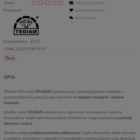
Ocena:
zapytaj o produkt
Producent:
poleć znajomemu
dodaj opinię
Kod produktu:
EC1E-
1048E_20231028010151
OPIS
Wiertła HSS marki
FELMAN
wykonane są z wysokiej jakości materiału i
przeznaczone do precyzyjnego wiercenia
w metalach twardych i średnio
twardych.
Wiertła marki
FELMAN
cechuje duża odporność na ścieranie i wysokie
temperatury dzięki technice produkcji, dodatkowo mają naniesioną
powłokę
tytanowo-czarną
.
Wiertła zostały
poddane pełnemu szlifowaniu
(część chwytowa, część robocza
z rowkami wiórowymi i wszystkimi krawędziami pomocniczymi oraz ściernica