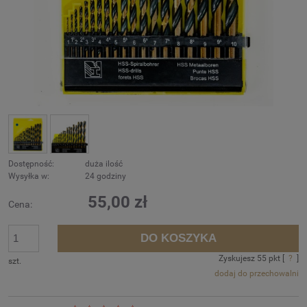
Dostępność:
duża ilość
Wysyłka w:
24 godziny
55,00 zł
Cena:
DO KOSZYKA
Zyskujesz
55
pkt [
?
]
szt.
dodaj do przechowalni