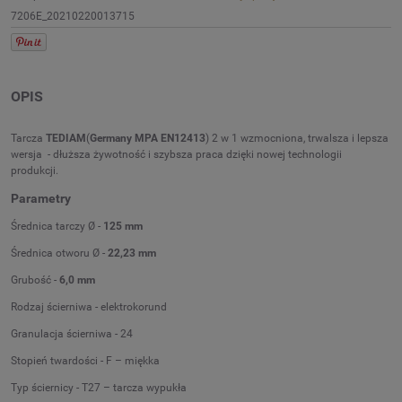
7206E_20210220013715
OPIS
Tarcza
TEDIAM
(
Germany MPA EN12413
) 2 w 1 wzmocniona, trwalsza i lepsza
wersja - dłuższa żywotność i szybsza praca dzięki nowej technologii
produkcji.
Parametry
Średnica tarczy Ø -
125 mm
Średnica otworu Ø -
22,23 mm
Grubość -
6,0 mm
Rodzaj ścierniwa - elektrokorund
Granulacja ścierniwa - 24
Stopień twardości - F – miękka
Typ ściernicy - T27 – tarcza wypukła