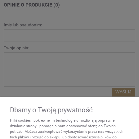
OPINIE O PRODUKCIE (0)
Imię lub pseudonim:
Twoja opinia:
WYŚLIJ
Dbamy o Twoją prywatność
NEWSLETTER
Pliki cookies i pokrewne im technologie umożliwiają poprawne
Podaj swój adres e-mail, jeżeli
działanie strony i pomagają nam dostosować ofertę do Twoich
chcesz otrzymywać
potrzeb. Możesz zaakceptować wykorzystanie przez nas wszystkich
tych plików i przejść do sklepu lub dostosować użycie plików do
informacje o nowościach i