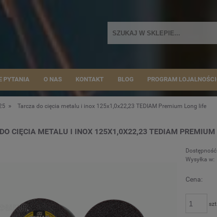
E PYTANIA
O NAS
KONTAKT
BLOG
PROGRAM LOJALNOŚC
»
125
Tarcza do cięcia metalu i inox 125x1,0x22,23 TEDIAM Premium Long life
DO CIĘCIA METALU I INOX 125X1,0X22,23 TEDIAM PREMIUM
Dostępność
Wysyłka w:
Cena:
szt