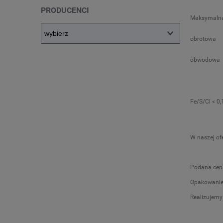
PRODUCENCI
Maksymalna
obrotowa
obwodowa
Fe/S/Cl < 0
W naszej o
Podana cena 
Opakowanie 
Realizujemy