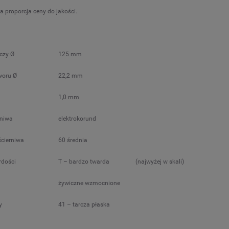
a proporcja ceny do jakości.
rczy Ø
125 mm
woru Ø
22,2 mm
1,0 mm
rniwa
elektrokorund
ścierniwa
60 średnia
rdości
T – bardzo twarda
(najwyżej w skali)
żywiczne wzmocnione
y
41 – tarcza płaska