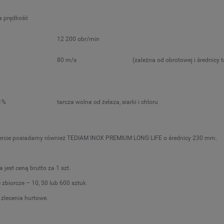
 prędkość
12 200 obr/min
80 m/s
(zależna od obrotowej i średnicy t
,1%
tarcza wolna od żelaza, siarki i chloru
fercie posiadamy również TEDIAM INOX PREMIUM LONG LIFE o średnicy 230 mm.
jest ceną brutto za 1 szt.
zbiorcze – 10, 50 lub 600 sztuk
 zlecenia hurtowe.