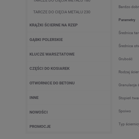
TARCZE DO CIĘCIA METALU 180
Bardzo dobr
TARCZE DO CIĘCIA METALU 230
Parametry
KRĄŻKI ŚCIERNE NA RZEP
Średnica ta
GĄBKI POLERSKIE
Średnica ot
KLUCZE WARSZTATOWE
Grubość
CZĘŚCI DO KOSIAREK
Rodzaj ście
OTWORNICE DO BETONU
Granulacja 
INNE
Stopień twa
Spoiwo
NOWOŚCI
Typ ściernic
PROMOCJE