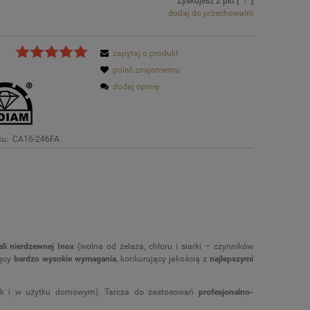
Zyskujesz
2
pkt [
?
]
dodaj do przechowalni
zapytaj o produkt
poleć znajomemu
dodaj opinię
tu:
CA16-246FA
ali nierdzewnej
Inox
(wolna od żelaza, chloru i siarki – czynników
jący
bardzo wysokie wymagania
, konkurujący jakością z
najlepszymi
m jak i w użytku domowym). Tarcza do zastosowań
profesjonalno-