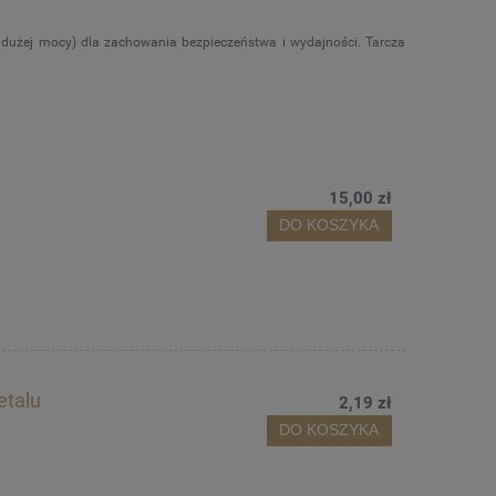
dużej mocy) dla zachowania bezpieczeństwa i wydajności. ­­­Tarcza
15,00 zł
DO KOSZYKA
etalu
2,19 zł
DO KOSZYKA