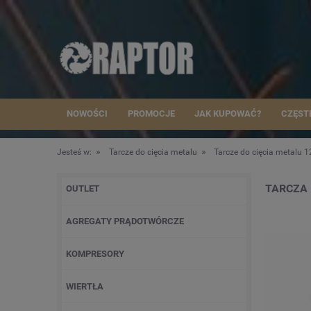
NOWOŚCI
PROMOCJE
JAK KUPOWAĆ?
CZĘST
»
»
Jesteś w:
Tarcze do cięcia metalu
Tarcze do cięcia metalu 
TARCZA 
OUTLET
AGREGATY PRĄDOTWÓRCZE
KOMPRESORY
WIERTŁA