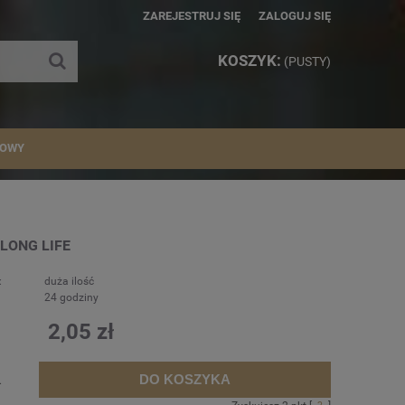
ZAREJESTRUJ SIĘ
ZALOGUJ SIĘ
KOSZYK:
(PUSTY)
IOWY
 LONG LIFE
:
duża ilość
24 godziny
2,05 zł
DO KOSZYKA
.