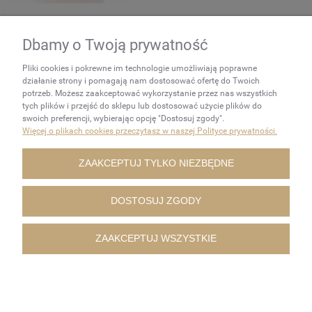
Dbamy o Twoją prywatność
NEWSLETTER
Pliki cookies i pokrewne im technologie umożliwiają poprawne
Podaj swój adres e-mail, jeżeli
działanie strony i pomagają nam dostosować ofertę do Twoich
chcesz otrzymywać
potrzeb. Możesz zaakceptować wykorzystanie przez nas wszystkich
tych plików i przejść do sklepu lub dostosować użycie plików do
informacje o nowościach i
swoich preferencji, wybierając opcję "Dostosuj zgody".
promocjach.
Więcej o plikach cookies przeczytasz w naszej Polityce prywatności.
ZAKUPY
ZAAKCEPTUJ TYLKO NIEZBĘDNE
POMOC
DOSTOSUJ ZGODY
MOJE KONTO
ZAAKCEPTUJ WSZYSTKIE
INFORMACJE
POKAŻ PEŁNĄ WERSJĘ STRONY
Sklep internetowy Shoper.pl