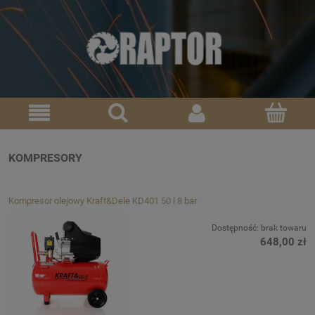
KOMPRESORY
Kompresor olejowy Kraft&Dele KD401 50 l 8 bar
Dostępność:
brak towaru
648,00 zł