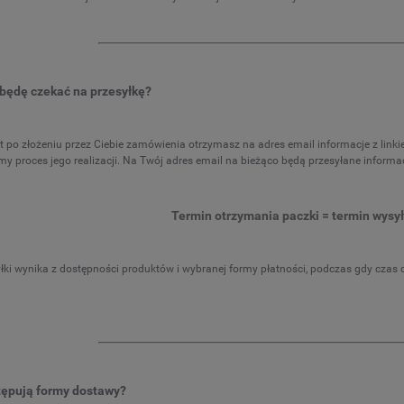
 będę czekać na przesyłkę?
 po złożeniu przez Ciebie zamówienia otrzymasz na adres email informacje z linkiem
y proces jego realizacji. Na Twój adres email na bieżąco będą przesyłane informac
Termin otrzymania paczki = termin wysył
łki wynika z dostępności produktów i wybranej formy płatności, podczas gdy czas 
entowa 350x20 TEDIAM T-12 do
Tarcza diamentowa 350x25,4/20 TED
etonu, bruku, cegła
A2 do betonu, asfaltu, bruku
tępują formy dostawy?
239,00 zł
336,25 zł