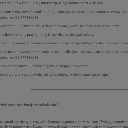
 z produktów znajduje się informacja o jego dostępności w sklepie:
 towaru – chwilowo 0 sztuk na magazynie; jeżeli jesteś bardzo zainteresowany ty
fonicznie:
+48.791360638
yczerpaniu – ostatnie sztuki danego towaru, warto się pospieszyć z zakupem!
nia ilość – mamy przynajmniej kilka/kilkanaście egzemplarzy
 ilość – w magazynie mamy wystarczającą ilość produktu, aby obsłużyć wiele za
ępny na zamówienie – możemy specjalnie dla Ciebie sprowadzić ten produkt - skon
fonicznie:
+48.791360638
ziewana dostawa – produkt będzie dostępny już wkrótce
fany z oferty – produkt nie jest już dostępny w ofercie naszego sklepu
zić stan realizacji zamówienia?
es email będziemy przesyłać informacje o postępach w realizacji Twojego zamów
szelkich informacji o Twoich bieżacych oraz już zrealizowanych zamówieniach: stat