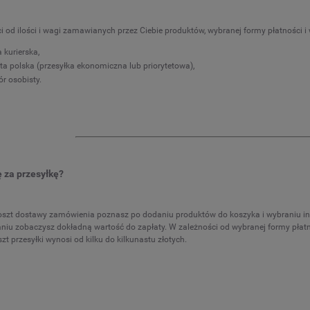
DO KOSZYKA
DO KOSZYKA
i od ilości i wagi zamawianych przez Ciebie produktów, wybranej formy płatności i
 kurierska,
ta polska (przesyłka ekonomiczna lub priorytetowa),
ór osobisty.
ę za przesyłkę?
oszt dostawy zamówienia poznasz po dodaniu produktów do koszyka i wybraniu inte
u zobaczysz dokładną wartość do zapłaty. W zależności od wybranej formy płatn
zt przesyłki wynosi od kilku do kilkunastu złotych.