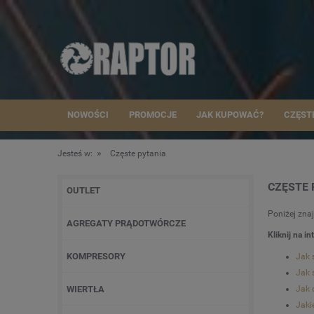
NOWOŚCI
PROMOCJE
JAK KUPOWAĆ?
CZĘST
»
Jesteś w:
Częste pytania
CZĘSTE 
OUTLET
Poniżej zna
AGREGATY PRĄDOTWÓRCZE
Kliknij na i
KOMPRESORY
Jak 
Jak 
WIERTŁA
Jak 
Jaki