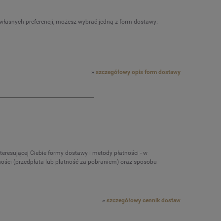
DO KOSZYKA
DO K
 własnych preferencji, możesz wybrać jedną z form dostawy:
»
szczegółowy opis form dostawy
resującej Ciebie formy dostawy i metody płatności - w
ości (przedpłata lub płatność za pobraniem) oraz sposobu
»
szczegółowy cennik dostaw