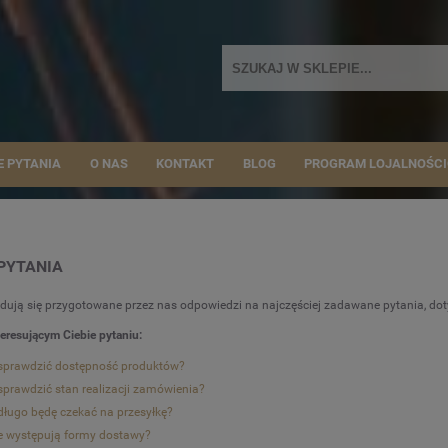
E PYTANIA
O NAS
KONTAKT
BLOG
PROGRAM LOJALNOŚC
PYTANIA
jdują się przygotowane przez nas odpowiedzi na najczęściej zadawane pytania, d
nteresującym Ciebie pytaniu:
sprawdzić dostępność produktów?
sprawdzić stan realizacji zamówienia?
długo będę czekać na przesyłkę?
e występują formy dostawy?