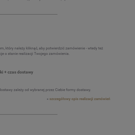
, który należy kliknąć, aby potwierdzić zamówienie - wtedy też
je o stanie realizacji Twojego zamówienia.
ki + czas dostawy
dostawy zależy od wybranej przez Ciebie formy dostawy.
»
szczegółowy opis realizacji zamówień
IAM
Tarcza diamentowa 350x25,4 TEDIAM T-15
Tarcza diamentowa 3
do betonu, granitu, bruku
betonu, gra
215,00 zł
215,