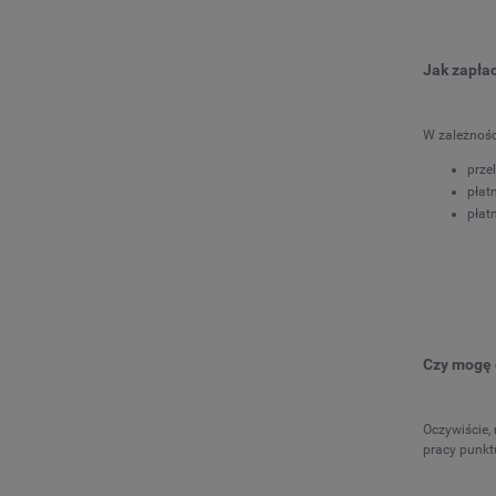
Jak zapła
W zależnośc
prze
płat
płat
Czy mogę 
Oczywiście,
pracy punkt