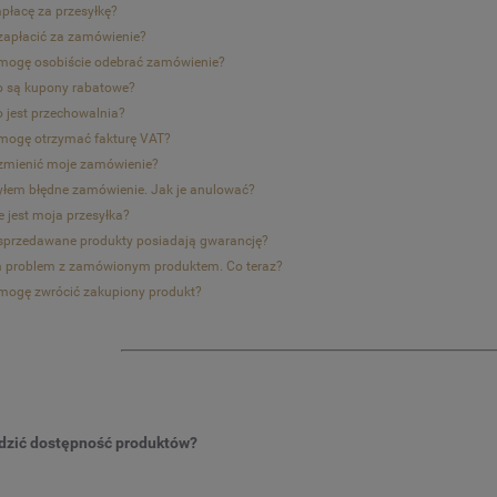
zapłacę za przesyłkę?
zapłacić za zamówienie?
mogę osobiście odebrać zamówienie?
o są kupony rabatowe?
o jest przechowalnia?
mogę otrzymać fakturę VAT?
zmienić moje zamówienie?
yłem błędne zamówienie. Jak je anulować?
e jest moja przesyłka?
sprzedawane produkty posiadają gwarancję?
problem z zamówionym produktem. Co teraz?
mogę zwrócić zakupiony produkt?
dzić dostępność produktów?