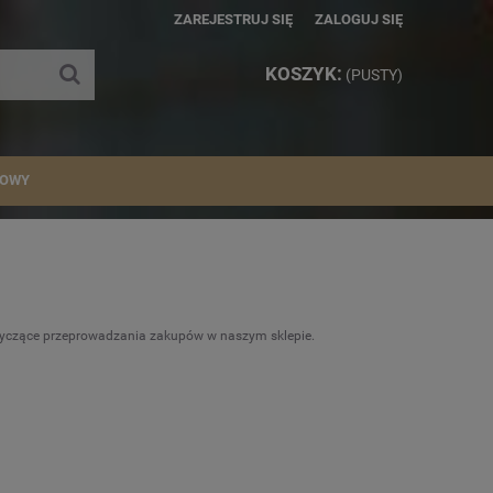
ZAREJESTRUJ SIĘ
ZALOGUJ SIĘ
KOSZYK:
(PUSTY)
IOWY
otyczące przeprowadzania zakupów w naszym sklepie.