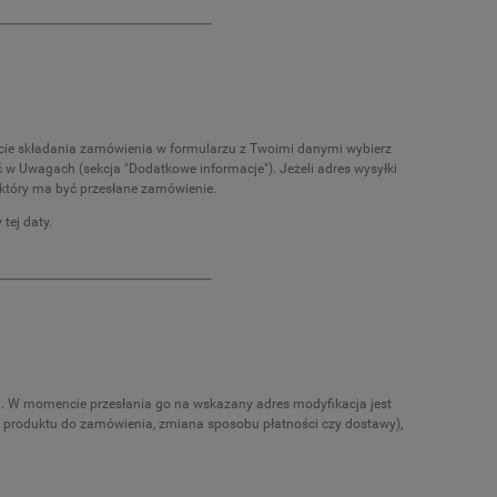
kcie składania zamówienia w formularzu z Twoimi danymi wybierz
ć w Uwagach (sekcja "Dodatkowe informacje"). Jeżeli adres wysyłki
na który ma być przesłane zamówienie.
tej daty.
 W momencie przesłania go na wskazany adres modyfikacja jest
e produktu do zamówienia, zmiana sposobu płatności czy dostawy),