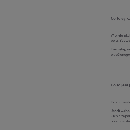
Co to są 
W wielu akc
polu. Spowo
Pamiętaj, ż
określonego
Co to jest
Przechowaln
Jeżeli wahas
Ciebie zapa
powrócić do 