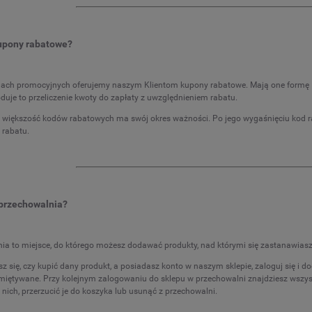
kupony rabatowe?
jach promocyjnych oferujemy naszym Klientom kupony rabatowe. Mają one formę 
duje to przeliczenie kwoty do zapłaty z uwzględnieniem rabatu.
e większość kodów rabatowych ma swój okres ważności. Po jego wygaśnięciu kod r
 rabatu.
 przechowalnia?
ia to miejsce, do którego możesz dodawać produkty, nad którymi się zastanawiasz
z się, czy kupić dany produkt, a posiadasz konto w naszym sklepie, zaloguj się i 
miętywane. Przy kolejnym zalogowaniu do sklepu w przechowalni znajdziesz wszyst
nich, przerzucić je do koszyka lub usunąć z przechowalni.