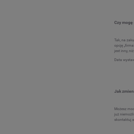
Czy mogę 
Tak, na zak
opcję „firm
jest inny, n
Data wystaw
Jak zmien
Możesz mody
już niemożl
skontaktuj s