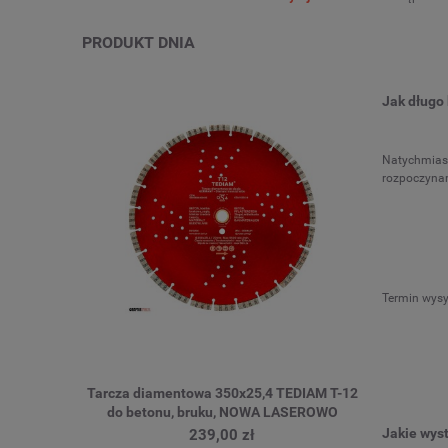
PRODUKT DNIA
Jak długo
Natychmiast
rozpoczynam
Termin wysy
i inox
Tarcza diamentowa 350x25,4 TEDIAM T-12
Tarcza diam
m Long life
do betonu, bruku, NOWA LASEROWO
b
SPIEKANA
Jakie wys
239,00 zł