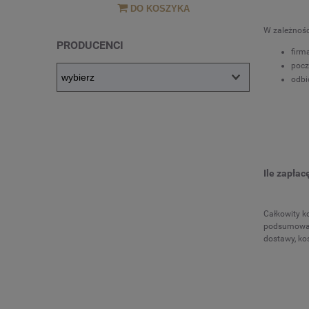
DO KOSZYKA
W zależnośc
PRODUCENCI
firma
pocz
odbi
Ile zapłac
Całkowity k
podsumowani
dostawy, kos