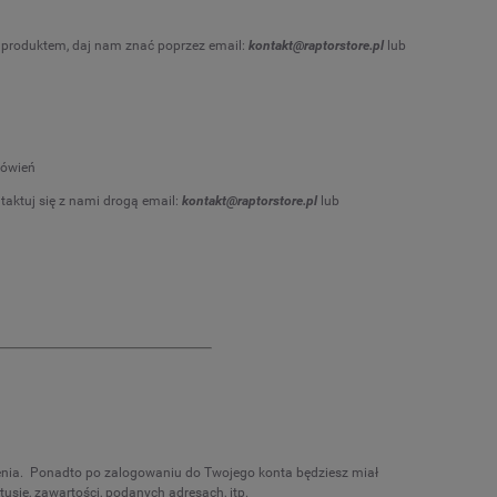
m produktem, daj nam znać poprzez email:
kontakt@raptorstore.pl
lub
mówień
taktuj się z nami drogą email:
kontakt@raptorstore.pl
lub
ienia. Ponadto po zalogowaniu do Twojego konta będziesz miał
usie, zawartości, podanych adresach, itp.