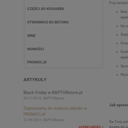
Przy każdym
CZĘŚCI DO KOSIAREK
Brak
tele
OTWORNICE DO BETONU
Na w
Śred
INNE
Duża
NOWOŚCI
Dost
tele
PROMOCJE
Spod
Wyco
ARTYKUŁY
Black Friday w RAPTORstore.pl
29-11-2019 , RAPTORstore
Jak sprawd
Zapraszamy do wzięcia udziału w
PROMOCJI!
21-09-2019 , RAPTORstore
Na Twój adr
czytaj całość »
dostęp do w