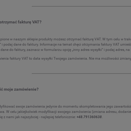
otrzymać fakturę VAT?
upione w naszym sklepie produkty możesz otrzymać fakturę VAT. W tym celu w tra
a” i podaj dane do faktury. Informacje na temat chęci otrzymania faktury VAT umieś
iż dane do faktury, zaznacz w formularzu opcję „inny adres wysyłki” i podaj adres, 
ienia faktury VAT to data wysyłki Twojego zamówienia. Nie ma możliwości zmiany 
ić moje zamówienie?
fikować swoje zamówienia jedynie do momentu skompletowania jego zawartości.
iwa. W celu jakiejkolwiek modyfikacji swojego zamówienia (zmiana adresu, dodani
ię z nami jak najszybciej - najlepiej telefonicznie:
+48.791360638
.