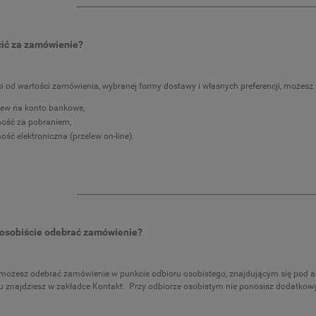
cić za zamówienie?
i od wartości zamówienia, wybranej formy dostawy i własnych preferencji, możesz
lew na konto bankowe,
ność za pobraniem,
ność elektroniczna (przelew on-line).
osobiście odebrać zamówienie?
 możesz odebrać zamówienie w punkcie odbioru osobistego, znajdującym się pod 
u znajdziesz w zakładce Kontakt.
Przy odbiorze osobistym nie ponosisz dodatkow