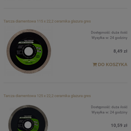
Tarcza diamentowa 115 x 22,2 ceramika glazura gres
Dostępność:
duża ilość
Wysyłka w:
24 godziny
8,49 zł
DO KOSZYKA
Tarcza diamentowa 125 x 22,2 ceramika glazura gres
Dostępność:
duża ilość
Wysyłka w:
24 godziny
10,59 zł