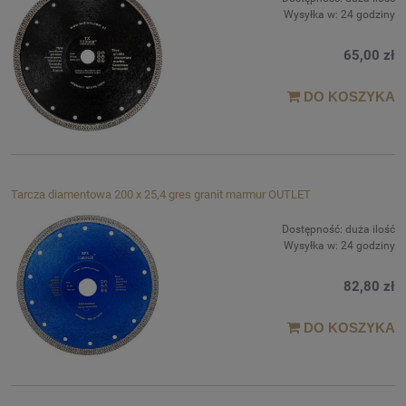
Wysyłka w:
24 godziny
65,00 zł
DO KOSZYKA
Tarcza diamentowa 200 x 25,4 gres granit marmur OUTLET
Dostępność:
duża ilość
Wysyłka w:
24 godziny
82,80 zł
DO KOSZYKA