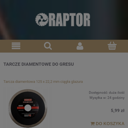
TARCZE DIAMENTOWE DO GRESU
Tarcza diamentowa 125 x 22,2 mm ciągła glazura
Dostępność:
duża ilość
Wysyłka w:
24 godziny
5,99 zł
DO KOSZYKA