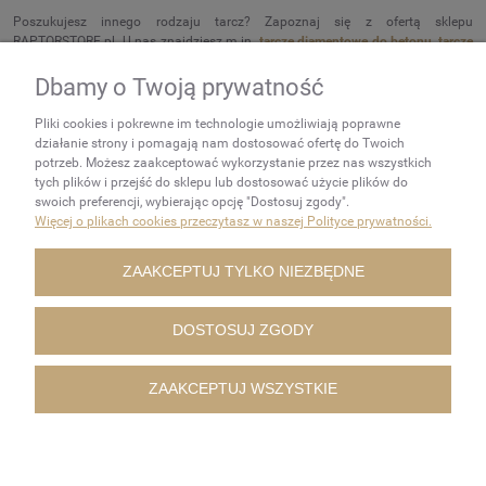
Poszukujesz innego rodzaju tarcz? Zapoznaj się z ofertą sklepu
RAPTORSTORE.pl. U nas znajdziesz m.in.
tarcze diamentowe do betonu
,
tarcze
diamentowe do glazury
oraz
tarcze diamentowe do granitu
.
Dbamy o Twoją prywatność
NEWSLETTER
Pliki cookies i pokrewne im technologie umożliwiają poprawne
Podaj swój adres e-mail, jeżeli
działanie strony i pomagają nam dostosować ofertę do Twoich
chcesz otrzymywać
potrzeb. Możesz zaakceptować wykorzystanie przez nas wszystkich
tych plików i przejść do sklepu lub dostosować użycie plików do
informacje o nowościach i
swoich preferencji, wybierając opcję "Dostosuj zgody".
promocjach.
Więcej o plikach cookies przeczytasz w naszej Polityce prywatności.
ZAKUPY
ZAAKCEPTUJ TYLKO NIEZBĘDNE
POMOC
DOSTOSUJ ZGODY
MOJE KONTO
ZAAKCEPTUJ WSZYSTKIE
INFORMACJE
POKAŻ PEŁNĄ WERSJĘ STRONY