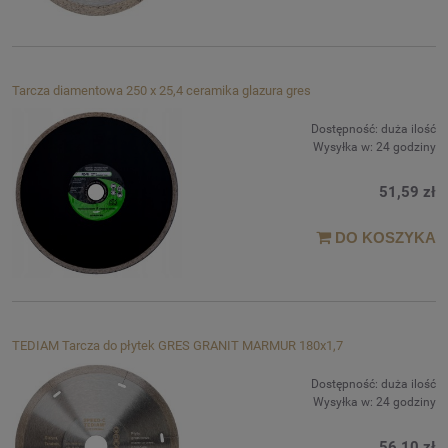
Tarcza diamentowa 250 x 25,4 ceramika glazura gres
Dostępność:
duża ilość
Wysyłka w:
24 godziny
51,59 zł
DO KOSZYKA
TEDIAM Tarcza do płytek GRES GRANIT MARMUR 180x1,7
Dostępność:
duża ilość
Wysyłka w:
24 godziny
56,10 zł