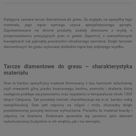
Kategoria zawiera tarcze diamentowe do gresu. Ze względu na specyfikę tego
materiału, jego cięcie wymaga użycia specjalistycznego sprzętu.
Zaprezentowane na stronie produkty zostały stworzone z myślą o
przeprowadzeniu precyzyjnych prac w gresie. Zapomnij o uszczerbionych
krawędziach lub pękniętej powierzchni obrabianego kamienia. Dzięki tarczom
diamentowym do gresu wykonasz dokładne cięcie bez większego wysiłku.
Tarcze diamentowe do gresu – charakterystyka
materiału
Gres to bardzo specyficzny materiał formowany z tzw. kamionki szlachetnej,
czyli mieszanki gliny, piasku kwarcowego, kaolinu, szamotu i skalenia, którą
następnie poddaje się prasowaniu oraz wypaleniu w temperaturze około 1300
stopni Celsjusza. Tak powstały kamień charakteryzuje się m.in. bardzo niską
nasiąkliwością. Gres jest odporny na wilgoć i mróz, chociażby dzięki
przedstawionej powyżej technice wytworzenia. Ponadto, to materiał twardy i
odporny na ścieranie. Doskonale sprawdza się zarówno jako element
wykończeniowy budynków w ich wnętrzu, jak i na zewnątrz.