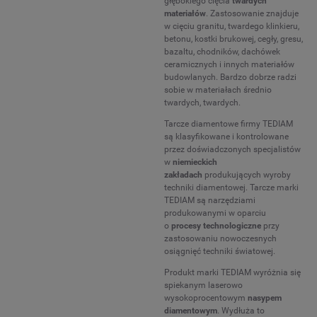
głębokiego cięcia
twardych
materiałów
. Zastosowanie znajduje
w cięciu granitu, twardego klinkieru,
betonu, kostki brukowej, cegły, gresu,
bazaltu, chodników, dachówek
ceramicznych i innych materiałów
budowlanych. Bardzo dobrze radzi
sobie w materiałach średnio
twardych, twardych.
Tarcze diamentowe firmy TEDIAM
są klasyfikowane i kontrolowane
przez doświadczonych specjalistów
w
niemieckich
zakładach
produkujących wyroby
techniki diamentowej. Tarcze marki
TEDIAM są narzędziami
produkowanymi w oparciu
o
procesy technologiczne
przy
zastosowaniu nowoczesnych
osiągnięć techniki światowej.
Produkt marki TEDIAM wyróżnia się
spiekanym laserowo
wysokoprocentowym
nasypem
diamentowym
. Wydłuża to