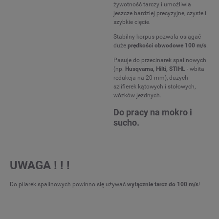
żywotność tarczy i umożliwia
jeszcze bardziej precyzyjne, czyste i
szybkie cięcie.
Stabilny korpus pozwala osiągać
duże
prędkości obwodowe 100 m/s
.
Pasuje do przecinarek spalinowych
(np.
Husqvarna, Hilti, STIHL
- wbita
redukcja na 20 mm), dużych
szlifierek kątowych i stołowych,
wózków jezdnych.
Do pracy na mokro i
sucho.
UWAGA ! ! !
Do pilarek spalinowych powinno się używać
wyłącznie tarcz do 100 m/s
!