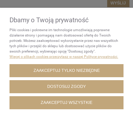
WYŚLIJ
Dbamy o Twoją prywatność
NEWSLETTER
Pliki cookies i pokrewne im technologie umożliwiają poprawne
Podaj swój adres e-mail, jeżeli
działanie strony i pomagają nam dostosować ofertę do Twoich
chcesz otrzymywać
potrzeb. Możesz zaakceptować wykorzystanie przez nas wszystkich
tych plików i przejść do sklepu lub dostosować użycie plików do
informacje o nowościach i
swoich preferencji, wybierając opcję "Dostosuj zgody".
promocjach.
Więcej o plikach cookies przeczytasz w naszej Polityce prywatności.
ZAKUPY
ZAAKCEPTUJ TYLKO NIEZBĘDNE
POMOC
DOSTOSUJ ZGODY
MOJE KONTO
ZAAKCEPTUJ WSZYSTKIE
INFORMACJE
POKAŻ PEŁNĄ WERSJĘ STRONY