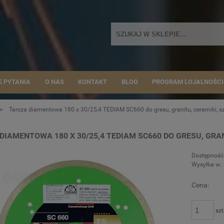
E PYTANIA
O NAS
KONTAKT
BLOG
PROGRAM LOJALNOŚC
»
Tarcza diamentowa 180 x 30/25,4 TEDIAM SC660 do gresu, granitu, ceramiki, s
DIAMENTOWA 180 X 30/25,4 TEDIAM SC660 DO GRESU, GRAN
Dostępność
Wysyłka w:
Cena:
szt