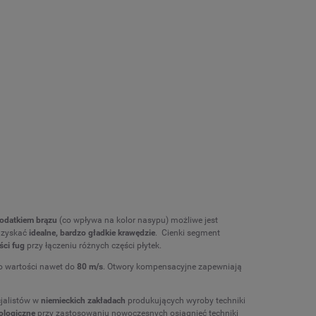
dodatkiem brązu
(co wpływa na kolor nasypu) możliwe jest
 uzyskać
idealne, bardzo
gładkie krawędzie
. Cienki segment
ści fug
przy łączeniu różnych części płytek.
o wartości nawet do
80 m/s
. Otwory kompensacyjne zapewniają
jalistów w
niemieckich zakładach
produkujących wyroby techniki
ologiczne
przy zastosowaniu nowoczesnych osiągnięć techniki