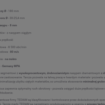
czy Ø
- 180 mm
woru Ø
- 30-25,4 mm
asypu - 8 mm
tów - z nasypem ciągłym
 prędkość
towa - 8 500 obr/min
odowa -
80 m/s
ia -
na mokro
 -
Germany MPA
segmentowi z
wysokoprocentowym, drobnoziarnistym
nasypem diamentowym
z 
ne zastosowanie. Tarcza pozwala na łatwą pracę w twardym materiale i pozwala
nimalizację ubytku ciętych materiałów, co umożliwia stosowanie
minimalnej grubo
rpus zapewnia optymalny ruch obrotowy - pozwala osiągać duże prędkości kątowe 
hłodzenie.
entowe firmy TEDIAM są klasyfikowane i kontrolowane przez doświadczonych spec
. Tarcze marki TEDIAM są narzędziami produkowanymi w oparciu o
procesy techn