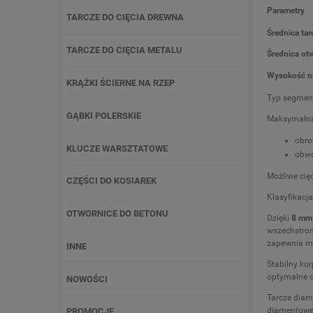
Parametry
TARCZE DO CIĘCIA DREWNA
Średnica tar
TARCZE DO CIĘCIA METALU
Średnica ot
Wysokość n
KRĄŻKI ŚCIERNE NA RZEP
Typ segmen
GĄBKI POLERSKIE
Maksymalna
obro
KLUCZE WARSZTATOWE
obw
Możliwe cięc
CZĘŚCI DO KOSIAREK
Klasyfikacja
OTWORNICE DO BETONU
Dzięki
8 mm
wszechstron
zapewnia mi
INNE
Stabilny ko
optymalne c
NOWOŚCI
Tarcze diam
diamentowej
PROMOCJE