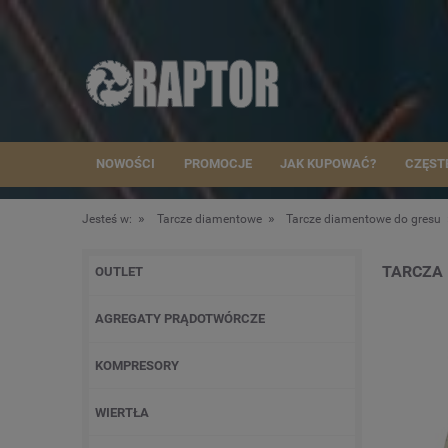
NOWOŚCI
PROMOCJE
JAK KUPOWAĆ?
CZĘST
»
»
Jesteś w:
Tarcze diamentowe
Tarcze diamentowe do gresu
TARCZA 
OUTLET
AGREGATY PRĄDOTWÓRCZE
KOMPRESORY
WIERTŁA