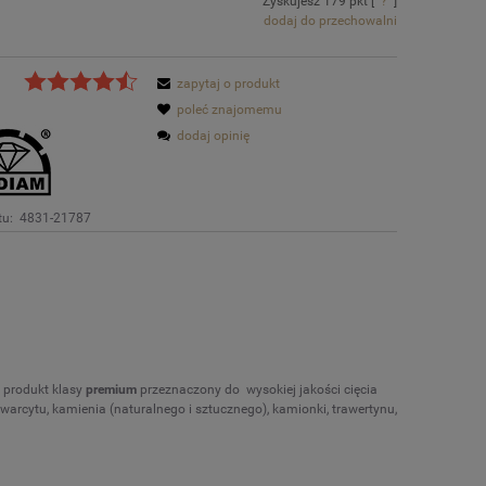
Zyskujesz
179
pkt [
?
]
dodaj do przechowalni
zapytaj o produkt
poleć znajomemu
dodaj opinię
tu:
4831-21787
y
produkt klasy
premium
przeznaczony do wysokiej jakości cięcia
 kwarcytu, kamienia (naturalnego i sztucznego), kamionki, trawertynu,