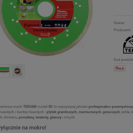
Ocena:
Producent:
Kod produk
mentowa marki
TEDIAM
model
SC
to najwyższej jakości
profesjonalno-przemysłow
twardych i bardzo twardych -
płytek granitowych, marmurowych
,
gresowych
, szkła,
h, klinkieru,
porcelany, terakoty, glazury
i innych.
wyłącznie na mokro!