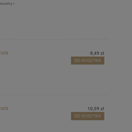
turalny i
zura
8,49 zł
DO KOSZYKA
zura
10,59 zł
DO KOSZYKA