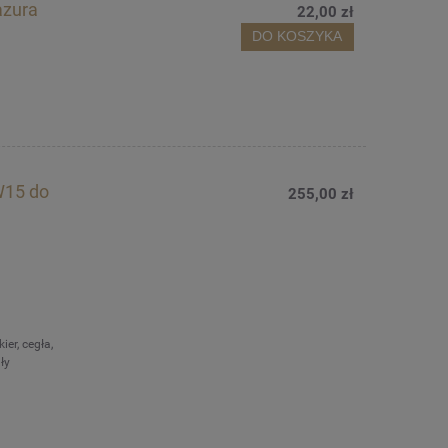
azura
22,00 zł
DO KOSZYKA
W15 do
255,00 zł
ier, cegła,
ły