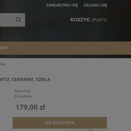
ZAREJESTRUJ SIĘ
ZALOGUJ SIĘ
KOSZYK:
(PUSTY)
IOWY
zkła
ITU, CERAMIKI, SZKŁA
:
duża ilość
24 godziny
179,00 zł
DO KOSZYKA
.