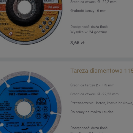
Średnica otworu Ø - 22,2 mm
Grubość tarczy - 6 mm
Dostępność:
duża ilość
Wysyłka w:
24 godziny
3,65 zł
Tarcza diamentowa 115
Średnica tarczy Ø - 115 mm
Średnica otworu Ø - 22,23 mm
Przeznaczenie - beton, kostka brukowa, g
Do pracy na mokro i sucho
Dostępność:
duża ilość