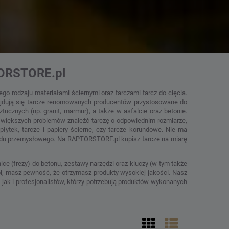
TORSTORE.pl
 rodzaju materiałami ściernymi oraz tarczami tarcz do cięcia.
znajdują się tarcze renomowanych producentów przystosowane do
tucznych (np. granit, marmur), a także w asfalcie oraz betonie.
 większych problemów znaleźć tarczę o odpowiednim rozmiarze,
płytek, tarcze i papiery ścierne, czy tarcze korundowe. Nie ma
adu przemysłowego. Na RAPTORSTORE.pl kupisz tarcze na miarę
ce (frezy) do betonu, zestawy narzędzi oraz kluczy (w tym także
 masz pewność, że otrzymasz produkty wysokiej jakości. Nasz
k i profesjonalistów, którzy potrzebują produktów wykonanych