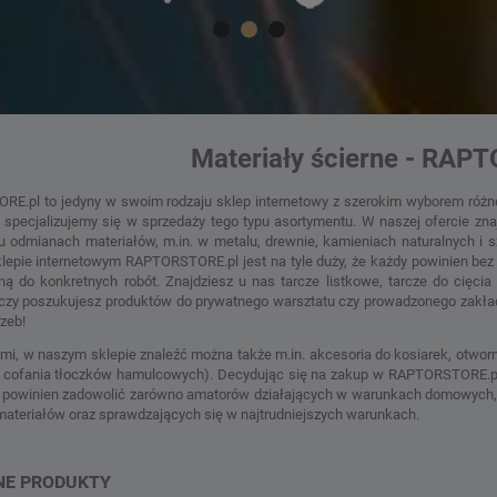
Materiały ścierne - RAP
E.pl to jedyny w swoim rodzaju sklep internetowy z szerokim wyborem różnego
at specjalizujemy się w sprzedaży tego typu asortymentu. W naszej ofercie 
u odmianach materiałów, m.in. w metalu, drewnie, kamieniach naturalnych i sz
lepie internetowym RAPTORSTORE.pl jest na tyle duży, że każdy powinien bez
ą do konkretnych robót. Znajdziesz u nas tarcze listkowe, tarcze do cięcia 
 czy poszukujesz produktów do prywatnego warsztatu czy prowadzonego zakł
zeb!
mi, w naszym sklepie znaleźć można także m.in. akcesoria do kosiarek, otworni
 cofania tłoczków hamulcowych). Decydując się na zakup w RAPTORSTORE.pl,
 powinien zadowolić zarówno amatorów działających w warunkach domowych, ja
materiałów oraz sprawdzających się w najtrudniejszych warunkach.
NE PRODUKTY