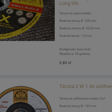
Long life
Tarcza do cięcia metalu
Średnica tarczy Ø - 230 mm
Średnica otworu Ø - 22,23 mm
Grubość tarczy - 1,8 mm
Dostępność:
duża ilość
Wysyłka w:
24 godziny
5,80 zł
Tarcza 2 W 1 do szlif
Tarcza do szlifowania metalu 2w1
Średnica tarczy Ø - 125 mm