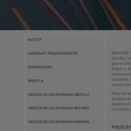
OUTLET
RAPTORSTOR
AGREGATY PRĄDOTWÓRCZE
Od kilku l
prac w kilk
KOMPRESORY
Wybór w sk
przeznaczon
znaczenia,
WIERTŁA
swoich potr
Poza tarcza
TARCZE DO SZLIFOWANIA METALU
zestawy do
asortyment
TARCZE DO SZLIFOWANIA BETONU
z trwałych 
TARCZE DO SZLIFOWANIA DREWNA
POLECA