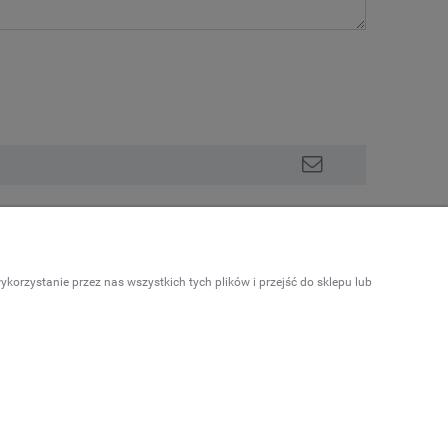
INFORMACJE
orzystanie przez nas wszystkich tych plików i przejść do sklepu lub
O nas
Program lojalnościowy
Kontakt
Linki