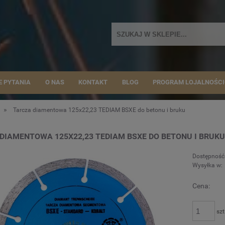
E PYTANIA
O NAS
KONTAKT
BLOG
PROGRAM LOJALNOŚC
»
u
Tarcza diamentowa 125x22,23 TEDIAM BSXE do betonu i bruku
DIAMENTOWA 125X22,23 TEDIAM BSXE DO BETONU I BRUKU
Dostępność
Wysyłka w:
Cena:
szt