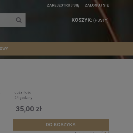
ZAREJESTRUJ SIĘ
ZALOGUJ SIĘ
KOSZYK:
(PUSTY)
IOWY
:
duża ilość
24 godziny
35,00 zł
DO KOSZYKA
.