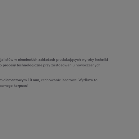
jalistów w
niemieckich zakładach
produkujących wyroby techniki
 o
procesy technologiczne
przy zastosowaniu nowoczesnych
m diamentowym 10 mm,
cechowanie laserowe. Wydłuża to
 samego korpusu!