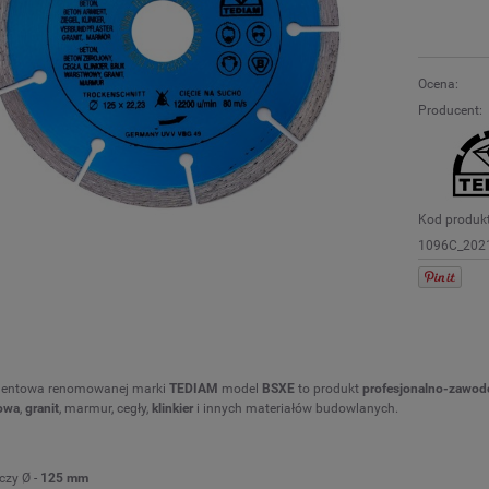
Ocena:
Producent:
Kod produk
1096C_202
mentowa renomowanej marki
TEDIAM
model
BSXE
to produkt
profesjonalno-zawod
owa
,
granit
, marmur, cegły,
klinkier
i innych materiałów budowlanych.
czy Ø -
125
mm