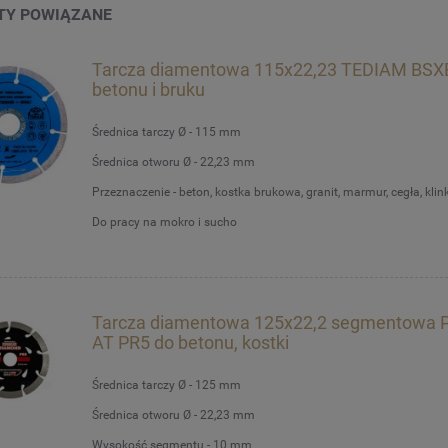
TY POWIĄZANE
Tarcza diamentowa 115x22,23 TEDIAM BSX
betonu i bruku
Średnica tarczy Ø - 115 mm
Średnica otworu Ø - 22,23 mm
Przeznaczenie - beton, kostka brukowa, granit, marmur, cegła, klinki
Do pracy na mokro i sucho
Tarcza diamentowa 125x22,2 segmentowa
AT PR5 do betonu, kostki
Średnica tarczy Ø - 125 mm
Średnica otworu Ø - 22,23 mm
Wysokość segmentu - 10 mm