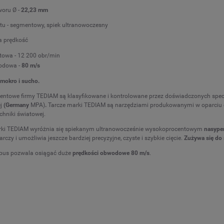
woru Ø -
22,23 mm
u - segmentowy, spiek ultranowoczesny
 prędkość
towa - 12 200 obr/min
odowa -
8
0 m/s
 mokro i sucho.
entowe firmy TEDIAM są klasyfikowane i kontrolowane przez doświadczonych spec
ej
(Germany
MPA)
.
Tarcze marki TEDIAM są narzędziami produkowanymi w oparciu
echniki światowej.
rki TEDIAM wyróżnia się spiekanym ultranowocześnie wysokoprocentowym
nasype
rczy i umożliwia jeszcze bardziej precyzyjne, czyste i szybkie cięcie.
Zużywa się do
rpus pozwala osiągać duże
prędkości obwodowe 80 m/s
.