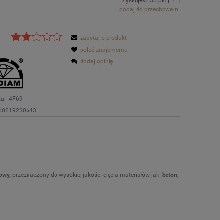
Zyskujesz
35
pkt [
?
]
dodaj do przechowalni
zapytaj o produkt
poleć znajomemu
dodaj opinię
tu:
4F69-
10219230643
owy,
przeznaczony do wysokiej jakości cięcia materiałów jak
beton,