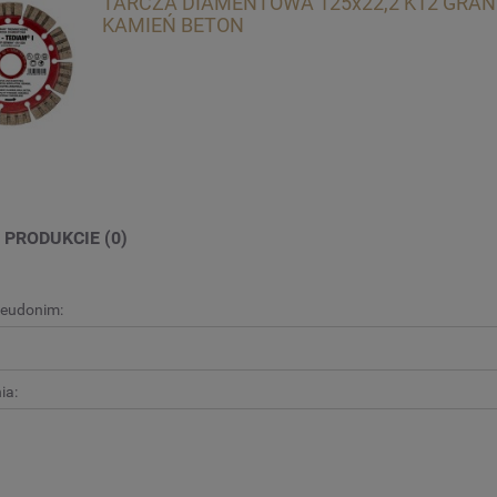
TARCZA DIAMENTOWA 125x22,2 K12 GRAN
KAMIEŃ BETON
 PRODUKCIE (0)
seudonim:
ia: