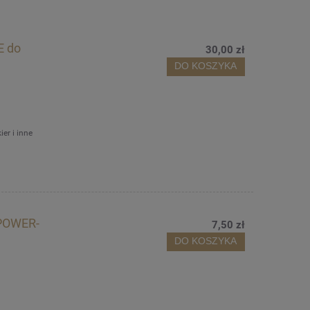
E do
30,00 zł
DO KOSZYKA
er i inne
 POWER-
7,50 zł
DO KOSZYKA