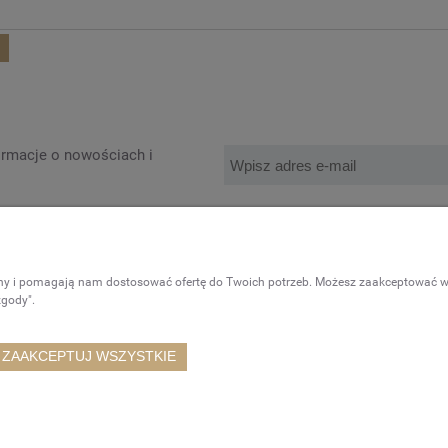
formacje o nowościach i
MOJE KONTO
ony i pomagają nam dostosować ofertę do Twoich potrzeb. Możesz zaakceptować wyk
ć?
Logowanie
zgody".
ia
Moje zamówienia
watności
Przechowalnia
ZAAKCEPTUJ WSZYSTKIE
klepu
Ustawienia konta