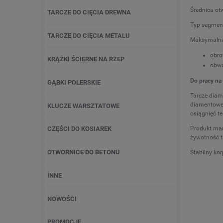
Średnica ot
TARCZE DO CIĘCIA DREWNA
Typ segment
TARCZE DO CIĘCIA METALU
Maksymalna
obro
KRĄŻKI ŚCIERNE NA RZEP
obw
Do pracy na
GĄBKI POLERSKIE
Tarcze diam
diamentow
KLUCZE WARSZTATOWE
osiągnięć t
Produkt ma
CZĘŚCI DO KOSIAREK
żywotność ta
OTWORNICE DO BETONU
Stabilny ko
INNE
NOWOŚCI
PROMOCJE