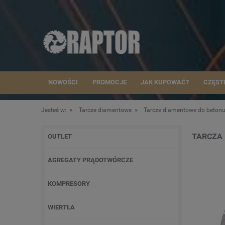
NOWOŚCI
PROMOCJE
JAK KUPOWAĆ?
CZĘST
»
»
Jesteś w:
Tarcze diamentowe
Tarcze diamentowe do beton
TARCZA 
OUTLET
AGREGATY PRĄDOTWÓRCZE
KOMPRESORY
WIERTŁA