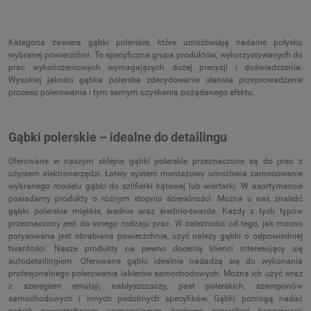
Kategoria zawiera gąbki polerskie, które umożliwiają nadanie połysku
wybranej powierzchni. To specyficzna grupa produktów, wykorzystywanych do
prac wykończeniowych wymagających dużej precyzji i doświadczenia.
Wysokiej jakości gąbka polerska zdecydowanie ułatwia przeprowadzenie
procesu polerowania i tym samym uzyskania pożądanego efektu.
Gąbki polerskie – idealne do detailingu
Oferowane w naszym sklepie gąbki polerskie przeznaczone są do prac z
użyciem elektronarzędzi. Łatwy system montażowy umożliwia zamocowanie
wybranego modelu gąbki do szlifierki kątowej lub wiertarki. W asortymencie
posiadamy produkty o różnym stopniu ścieralności. Można u nas znaleźć
gąbki polerskie miękkie, średnie oraz średnio-twarde. Każdy z tych typów
przeznaczony jest do innego rodzaju prac. W zależności od tego, jak mocno
porysowana jest obrabiana powierzchnia, użyć należy gąbki o odpowiedniej
twardości. Nasze produkty na pewno docenią klienci interesujący się
autodetailingiem. Oferowane gąbki idealnie nadadzą się do wykonania
profesjonalnego polerowania lakierów samochodowych. Można ich użyć wraz
z szeregiem emulsji, nabłyszczaczy, past polerskich, szamponów
samochodowych i innych podobnych specyfików. Gąbki pomogą nadać
połysk powierzchniom wymagającym zarówno niewielkiej konserwacji