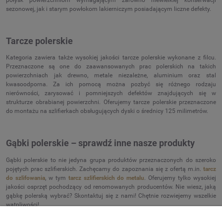
sezonowej, jak i starym powłokom lakierniczym posiadającym liczne defekty.
Tarcze polerskie
Kategoria zawiera także wysokiej jakości tarcze polerskie wykonane z filcu.
Przeznaczone są one do zaawansowanych prac polerskich na takich
powierzchniach jak drewno, metale niezależne, aluminium oraz stal
kwasoodporna. Za ich pomocą można pozbyć się różnego rodzaju
nierówności, zarysować i pomniejszych defektów znajdujących się w
strukturze obrabianej powierzchni. Oferujemy tarcze polerskie przeznaczone
do montażu na szlifierkach obsługujących dyski o średnicy 125 milimetrów.
Gąbki polerskie – sprawdź inne nasze produkty
Gąbki polerskie to nie jedyna grupa produktów przeznaczonych do szeroko
pojętych prac szlifierskich. Zachęcamy do zapoznania się z ofertą m.in.
tarcz
do szlifowania
, w tym
tarcz szlifierskich do metalu
. Oferujemy tylko wysokiej
jakości osprzęt pochodzący od renomowanych producentów. Nie wiesz, jaką
gąbkę polerską wybrać? Skontaktuj się z nami! Chętnie rozwiejemy wszelkie
wątpliwości!