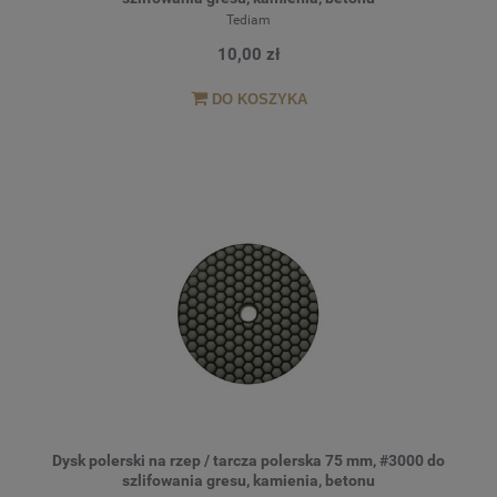
Tediam
10,00 zł
DO KOSZYKA
Dysk polerski na rzep / tarcza polerska 75 mm, #3000 do
szlifowania gresu, kamienia, betonu