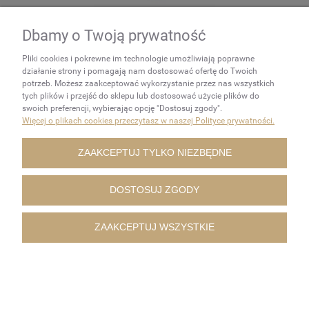
Papier ścierny z otworami na DYSK RZEP krążek 125mm
Dbamy o Twoją prywatność
P60 100 szt
FELMAN
Pliki cookies i pokrewne im technologie umożliwiają poprawne
działanie strony i pomagają nam dostosować ofertę do Twoich
27,00 zł
potrzeb. Możesz zaakceptować wykorzystanie przez nas wszystkich
tych plików i przejść do sklepu lub dostosować użycie plików do
DO KOSZYKA
swoich preferencji, wybierając opcję "Dostosuj zgody".
Więcej o plikach cookies przeczytasz w naszej Polityce prywatności.
ZAAKCEPTUJ TYLKO NIEZBĘDNE
DOSTOSUJ ZGODY
ZAAKCEPTUJ WSZYSTKIE