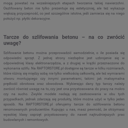
mogą powstać na wcześniejszych etapach tworzenia takiej nawierzchni.
Oszlifowany beton nie tylko prezentuje się estetyczniej, ale też wykazuje
większą przyczepność, co jest szczególnie istotne, jeśli zamierza się na niego
położyć np. płytki dekoracyjne.
Tarcze do szlifowania betonu – na co zwrócić
uwagę?
Szlifowanie betonu można przeprowadzić samodzielnie, o ile posiada się
odpowiedni sprzęt. Z jednej strony niezbędne jest uzbrojenie się w
odpowiedniej klasy elektronarzędzia, a z drugiej w krążki przeznaczone do
wykonania szlifu. Na RAPTORSTORE.pl dostępne są tarcze w kilku rozmiarach,
które różnią się między sobą nie tylko wielkością całkowitą, ale też wymiarami
otworu montującego czy innymi parametrami, takimi jak maksymalna
prędkość obrotowa oraz obwodowa. Wybierając dany typ tarczy należy
zwrócić również uwagę na to, czy jest ona przystosowana do pracy na mokro
czy na sucho. Zwykle modele nadają się zastosowania w obu tych
przypadkach, jednak zdarzają się produkty, które można użyć w tylko jeden
sposób. Na RAPTORSTORE.pl oferujemy tarcze do szlifowania betonu
renomowanych producentów. Kupując u nas, masz pewność, że otrzymasz
wysokiej klasy osprzęt przystosowany do nawet najtrudniejszych prac
budowlanych i remontowych.