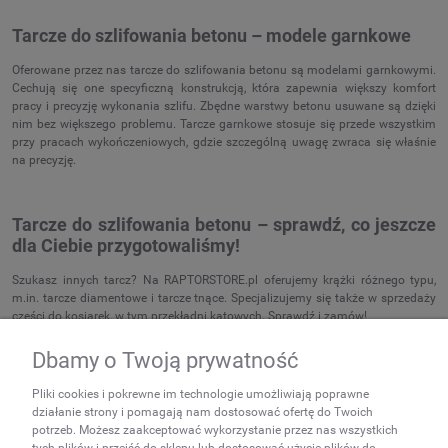
Tarcze do szlifowania betonu – modele garnkowe
Oferowane przez nas tarcze do szlifowania betonu są modelami garnkowymi.
Cechują się one specyficzną konstrukcją, która zapewnia większy komfort
pracy i precyzję wykonania szlifu. Zbędne warstwy betonu usuwane są dzięki
nim bez większego problemu. Tarcze garnkowe stosuje się przede wszystkim
przy pracach wykończeniowych, gdzie szczególną uwagę zwraca się właśnie
na precyzję.
Tarcze do szlifowania betonu – sprawdź, co jeszcze
dla Ciebie przygotowaliśmy!
Szukasz innych tarcz? Na RAPTORSTORE.pl oferujemy krążki różnego typu,
m.in. tarcze diamentowe i tarcze tnące. Specjalizujemy się także w sprzedaży
części do kosiarek, w tym przekładni kątowych. Sprawdź i zamów!
Dbamy o Twoją prywatność
NEWSLETTER
Pliki cookies i pokrewne im technologie umożliwiają poprawne
Podaj swój adres e-mail, jeżeli
działanie strony i pomagają nam dostosować ofertę do Twoich
chcesz otrzymywać
potrzeb. Możesz zaakceptować wykorzystanie przez nas wszystkich