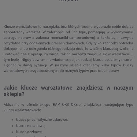
Klucze warsztatowe to narzędzia, bez których trudno wyobrazić sobie dobrze
zaopatrzony warsztat. W zależności od ich typu, pomagają w wykonywaniu
szeregu napraw z zakresu mechaniki samochodowej, a także są niezwykle
przydatne przy codziennych pracach domowych. Gdy tylko zachodzi potrzeba
dokręcenia lub odkręcenia różnego rodzaju śrub, to właśnie klucze są w stanie
uratować nas z opresji. Im więcej takich narzędzi znajduje się w warsztacie –
tym lepiej. Nigdy bowiem nie wiadomo, po jaki rodzaj klucza będziemy musieli
sięgnąć w danej sytuacji. W naszym sklepie oferujemy kilka typów kluczy
warsztatowych przystosowanych do różnych typów prac oraz napraw.
Jakie klucze warsztatowe znajdziesz w naszym
sklepie?
Aktualnie w ofercie sklepu RAPTORSTORE.pl znajdziesz następujące typu
kluczy warsztatowych:
klucze pneumatyczne udarowe,
klucze nasadowe,
klucze oczkowe,