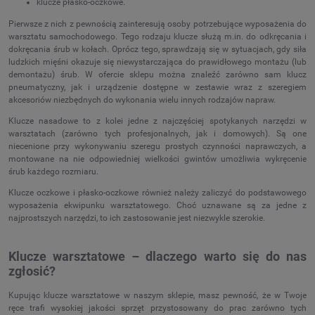
klucze płasko-oczkowe.
Pierwsze z nich z pewnością zainteresują osoby potrzebujące wyposażenia do
warsztatu samochodowego. Tego rodzaju klucze służą m.in. do odkręcania i
dokręcania śrub w kołach. Oprócz tego, sprawdzają się w sytuacjach, gdy siła
ludzkich mięśni okazuje się niewystarczająca do prawidłowego montażu (lub
demontażu) śrub. W ofercie sklepu można znaleźć zarówno sam klucz
pneumatyczny, jak i urządzenie dostępne w zestawie wraz z szeregiem
akcesoriów niezbędnych do wykonania wielu innych rodzajów napraw.
Klucze nasadowe to z kolei jedne z najczęściej spotykanych narzędzi w
warsztatach (zarówno tych profesjonalnych, jak i domowych). Są one
niecenione przy wykonywaniu szeregu prostych czynności naprawczych, a
montowane na nie odpowiedniej wielkości gwintów umożliwia wykręcenie
śrub każdego rozmiaru.
Klucze oczkowe i płasko-oczkowe również należy zaliczyć do podstawowego
wyposażenia ekwipunku warsztatowego. Choć uznawane są za jedne z
najprostszych narzędzi, to ich zastosowanie jest niezwykle szerokie.
Klucze warsztatowe – dlaczego warto się do nas
zgłosić?
Kupując klucze warsztatowe w naszym sklepie, masz pewność, że w Twoje
ręce trafi wysokiej jakości sprzęt przystosowany do prac zarówno tych