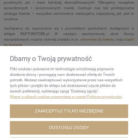
prostszych, jak i nieco bardziej skomplikowanych. Oferujemy narzędzia
sprawdzonych i renomowanych marek. Cechuje nas też profesjonalna
obsługa klienta – wszystkie zamówienia realizujemy najszybciej, jak jest to
możliwe.
Zachęcamy do zapoznania się z pozostałymi produktami dostępnymi w
sklepie RAPTORSTORE.pl W naszym asortymencie, obok kluczy
warsztatowych, można również znaleźć m.in.
otwornice do betonu
oraz
części
do kosiarek
.
Dbamy o Twoją prywatność
NEWSLETTER
Pliki cookies i pokrewne im technologie umożliwiają poprawne
Podaj swój adres e-mail, jeżeli
działanie strony i pomagają nam dostosować ofertę do Twoich
chcesz otrzymywać
potrzeb. Możesz zaakceptować wykorzystanie przez nas wszystkich
tych plików i przejść do sklepu lub dostosować użycie plików do
informacje o nowościach i
swoich preferencji, wybierając opcję "Dostosuj zgody".
promocjach.
Więcej o plikach cookies przeczytasz w naszej Polityce prywatności.
ZAKUPY
ZAAKCEPTUJ TYLKO NIEZBĘDNE
POMOC
DOSTOSUJ ZGODY