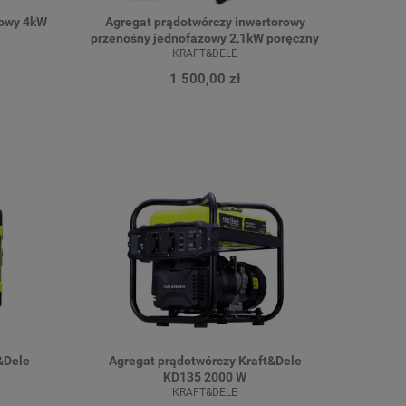
rowy 4kW
Agregat prądotwórczy inwertorowy
przenośny jednofazowy 2,1kW poręczny
KRAFT&DELE
1 500,00 zł
&Dele
Agregat prądotwórczy Kraft&Dele
KD135 2000 W
KRAFT&DELE