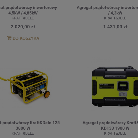
at prądotwórczy inwertorowy
Agregat prądotwórczy inwerto
4,5kW / 4,85kW
/ 4,3kW
KRAFT&DELE
KRAFT&DELE
2 020,00 zł
1 431,00 zł
DO KOSZYKA
t prądotwórczy Kraft&Dele 125
Agregat prądotwórczy Kraft
3800 W
KD133 1900 W
KRAFT&DELE
KRAFT&DELE