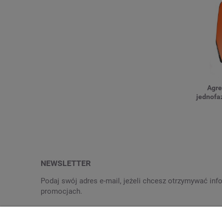
Agre
jednofa
NEWSLETTER
Podaj swój adres e-mail, jeżeli chcesz otrzymywać in
promocjach.