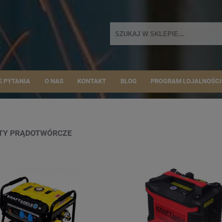
E PYTANIA
O NAS
KONTAKT
BLOG
PROGRAM LOJALNOŚC
TY PRĄDOTWÓRCZE