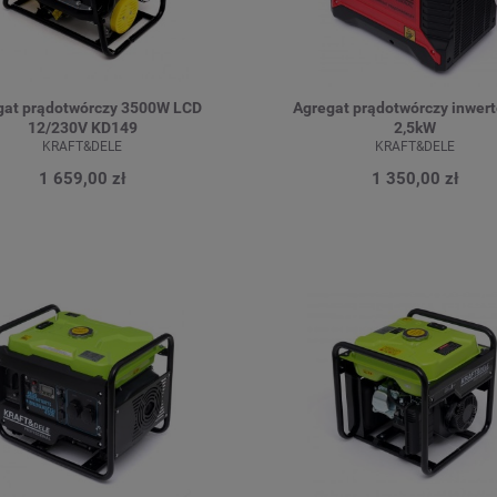
gat prądotwórczy 3500W LCD
Agregat prądotwórczy inwer
12/230V KD149
2,5kW
KRAFT&DELE
KRAFT&DELE
1 659,00 zł
1 350,00 zł