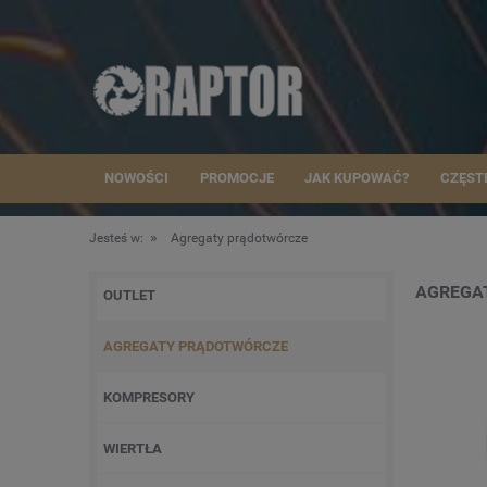
NOWOŚCI
PROMOCJE
JAK KUPOWAĆ?
CZĘST
»
Jesteś w:
Agregaty prądotwórcze
AGREGA
OUTLET
AGREGATY PRĄDOTWÓRCZE
KOMPRESORY
WIERTŁA