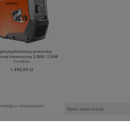
gat prądotwórczy przenośny
zowy inwertorowy 2,3kW / 2,5kW
Kraft&Dele
1 490,00 zł
formacje o nowościach i