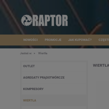
NOWOŚCI
PROMOCJE
JAK KUPOWAĆ?
CZĘST
»
Jesteś w:
Wiertła
WIERTŁ
OUTLET
AGREGATY PRĄDOTWÓRCZE
KOMPRESORY
WIERTŁA