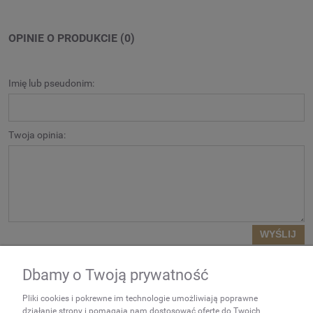
OPINIE O PRODUKCIE (0)
Imię lub pseudonim:
Twoja opinia:
WYŚLIJ
Dbamy o Twoją prywatność
NEWSLETTER
Pliki cookies i pokrewne im technologie umożliwiają poprawne
Podaj swój adres e-mail, jeżeli
działanie strony i pomagają nam dostosować ofertę do Twoich