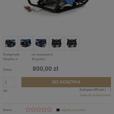
Dostępność:
na wyczerpaniu
Wysyłka w:
48 godzin
800,00 zł
Cena:
DO KOSZYKA
Zyskujesz
800
pkt [
?
]
szt.
dodaj do przechowalni
Ocena:
zapytaj o produkt