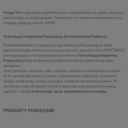
Uwaga!
Moce agregatów prądotwórczych u sprzedawców są często zawyżane,
zwróć uwagę na wagę agregatu. Prawdziwa, nie oszukana maksymalna moc
naszego agregatu wynosi 3000W.
Technologia Inteligentnej Przepustnicy (Kontrola Zmiany Prędkości)
W przeciwieństwie do tradycyjnych generatorów, które pracują ze stałą
prędkością/liczbą obrotów na minutę, przenośny generator firmy KRAFT&DELE
jest wyposażony w mikroprocesor kontrolowany
Technologią Inteligentnej
Przepustnicy,
który dostosowuje prędkość silnika by dokładnie sprostać
obciążeniu.
Jeżeli generator nie zasila wielu urządzeń, pracuje na wolniejszych obrotach.
W ten sposób generator zmniejsza zużycie paliwa, wydłużając żywotność
silnika i zwiększając przerwy pomiędzy napełnianiem zbiornika paliwa. W
momencie, kiedy obciążenie wzrośnie, generator automatycznie zwiększy
prędkość i obroty,
dostosowując się do zapotrzebowania na energię.
PRODUKTY POWIĄZANE