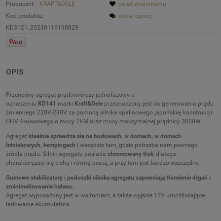
Producent:
KRAFT&DELE
poleć znajomemu
Kod produktu:
dodaj opinię
KD3121_20230116190829
OPIS
Przenośny agregat prądotwórczy jednofazowy o
oznaczeniu
KD141
marki
Kraft&Dele
przeznaczony jest do generowania prądu
zmiennego 220V-230V za pomocą silnika spalinowego japońskiej konstrukcji
OHV 4-suwowego o mocy 7KM oraz mocy maksymalnej prądnicy 3000W.
Agregat
idealnie sprawdza się na budowach, w domach, w domach
letniskowych, kempingach
i wszędzie tam, gdzie potrzeba nam pewnego
źródła prądu. Silnik agregatu posiada
chromowany tłok
, dlatego
charakteryzuje się cichą i równą pracą, a przy tym jest bardzo oszczędny.
Gumowe stabilizatory i poduszki silnika agregatu zapewniają tłumienie drgań i
zminimalizowanie hałasu.
Agregat wyposażony jest w woltomierz, a także wyjście 12V umożliwiające
ładowanie akumulatora.