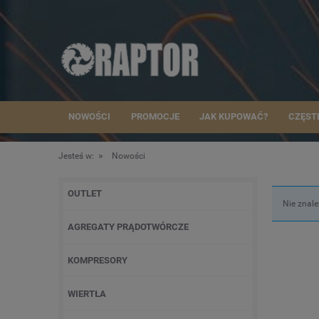
NOWOŚCI
PROMOCJE
JAK KUPOWAĆ?
CZĘST
»
Jesteś w:
Nowości
OUTLET
Nie znale
AGREGATY PRĄDOTWÓRCZE
KOMPRESORY
WIERTŁA