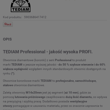
Kod produktu:
5903686417412
OPIS
TEDIAM Professional - jakość wysoka PROFI.
Otwornice diamentowe (koronki) z serii
Professional
to produkt
marki
TEDIAM
o jeszcze wyższej jakości -
do 50 % szybsze wiercenie i do 60%
większa wydajność
względem innych standardowych otwornic dostępnych na
rynku
(*)
.
Otwornice koronkowe marki
TEDIAM
to
profesjonalne, samochłodzące,
stalowe
otwornice diamentowe.
Zaletą otwornicy
M14x20mm
jest jej segment (
aż 10 mm
), gdzie za
pomocą
lutowania próżniowego
zaaplikowano
dużą ilość diamentu
, co wpływa
na precyzyjną i szybką pracę. Dodatkowo posiada
wentylacyjne
otwory
pomagające w usuwaniu materiału, przez co znacznie usprawnia to