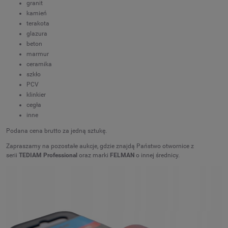
granit
kamień
terakota
glazura
beton
marmur
ceramika
szkło
PCV
klinkier
cegła
inne
Podana cena brutto za jedną sztukę.
Zapraszamy na pozostałe aukcje, gdzie znajdą Państwo otwornice z
serii
TEDIAM Professional
oraz marki
FELMAN
o innej średnicy.