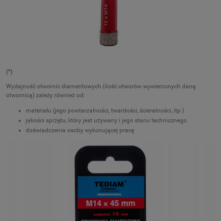
(*)
Wydajność otwornic diamentowych (ilość otworów wywierconych daną
otwornicą) zależy również od:
materiału (jego powtarzalności, twardości, ścieralności, itp.)
jakości sprzętu, który jest używany i jego stanu technicznego
doświadczenia osoby wykonującej pracę