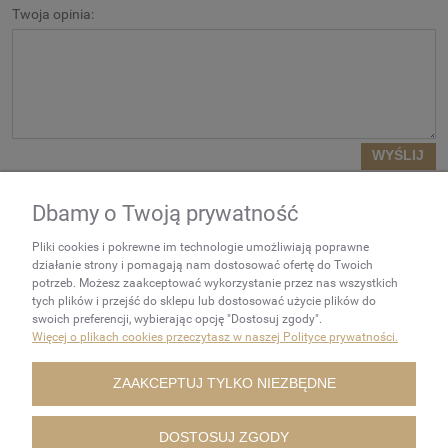
Twoja opinia:
WYŚLIJ
Dbamy o Twoją prywatność
NEWSLETTER
Pliki cookies i pokrewne im technologie umożliwiają poprawne
Podaj swój adres e-mail, jeżeli
działanie strony i pomagają nam dostosować ofertę do Twoich
chcesz otrzymywać
potrzeb. Możesz zaakceptować wykorzystanie przez nas wszystkich
tych plików i przejść do sklepu lub dostosować użycie plików do
informacje o nowościach i
swoich preferencji, wybierając opcję "Dostosuj zgody".
promocjach.
Więcej o plikach cookies przeczytasz w naszej Polityce prywatności.
ZAKUPY
ZAAKCEPTUJ TYLKO NIEZBĘDNE
POMOC
DOSTOSUJ ZGODY