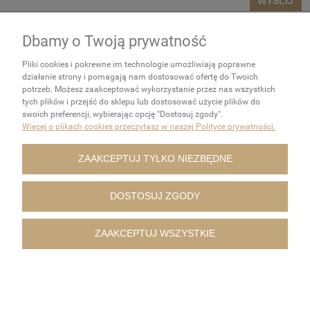
WYŚLIJ
Dbamy o Twoją prywatność
NEWSLETTER
Pliki cookies i pokrewne im technologie umożliwiają poprawne
Podaj swój adres e-mail, jeżeli
działanie strony i pomagają nam dostosować ofertę do Twoich
chcesz otrzymywać
potrzeb. Możesz zaakceptować wykorzystanie przez nas wszystkich
tych plików i przejść do sklepu lub dostosować użycie plików do
informacje o nowościach i
swoich preferencji, wybierając opcję "Dostosuj zgody".
promocjach.
Więcej o plikach cookies przeczytasz w naszej Polityce prywatności.
ZAKUPY
ZAAKCEPTUJ TYLKO NIEZBĘDNE
POMOC
DOSTOSUJ ZGODY
MOJE KONTO
ZAAKCEPTUJ WSZYSTKIE
INFORMACJE
POKAŻ PEŁNĄ WERSJĘ STRONY
Sklep internetowy Shoper.pl