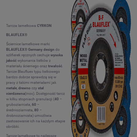
Tarcza lamelkowa
CYRKON
BLAUFLEX
®
Ściernice lamelkowe marki
BLAUFLEX
®
Germany design
do
szlifierek ręcznych cechuje
wysoka
jakość
wykonania listków z
materiału ściernego oraz
trwałość
.
Tarcze Blaufluex typu listkowego
bardzo dobrze sprawdzą się w
pracy z takimi materiałami jak
metale
,
drewno
czy
stal
nierdzewna
(inox). Dostępność tarcz
w kilku stopniach granulacji (
40
–
gruboziarnista,
60
–
średnioziarnista,
80
–
drobnoziarnista) umożliwia
zastosowanie ich na każdym etapie
obróbki.
Tarcze lamelkowe to najlepsze