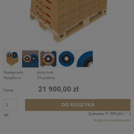
Dostępność:
duża ilość
Wysyłka w:
24 godziny
21 900,00 zł
Cena:
DO KOSZYKA
Zyskujesz
21 900
pkt [
?
]
szt.
dodaj do przechowalni