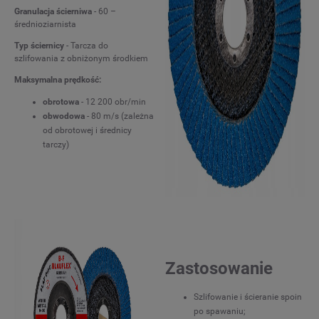
Granulacja ścierniwa
- 60 –
średnioziarnista
Typ ściernicy
- Tarcza do
szlifowania z obniżonym środkiem
Maksymalna prędkość:
obrotowa
- 12 200 obr/min
obwodowa
- 80 m/s (zależna
od obrotowej i średnicy
tarczy)
Zastosowanie
Szlifowanie i ścieranie spoin
po spawaniu;