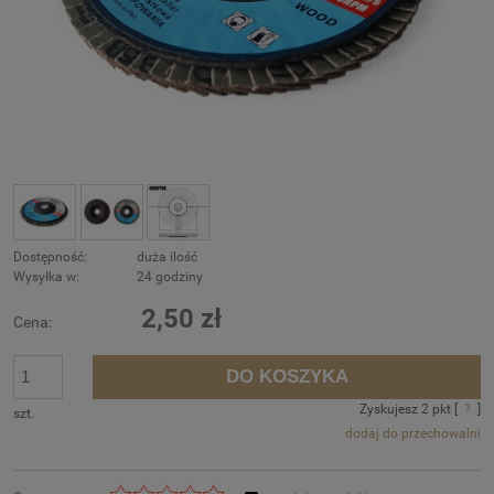
Dostępność:
duża ilość
Wysyłka w:
24 godziny
2,50 zł
Cena:
DO KOSZYKA
Zyskujesz
2
pkt [
?
]
szt.
dodaj do przechowalni