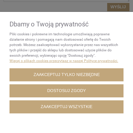
WYŚLIJ
Dbamy o Twoją prywatność
NEWSLETTER
Pliki cookies i pokrewne im technologie umożliwiają poprawne
Podaj swój adres e-mail, jeżeli
działanie strony i pomagają nam dostosować ofertę do Twoich
chcesz otrzymywać
potrzeb. Możesz zaakceptować wykorzystanie przez nas wszystkich
tych plików i przejść do sklepu lub dostosować użycie plików do
informacje o nowościach i
swoich preferencji, wybierając opcję "Dostosuj zgody".
promocjach.
Więcej o plikach cookies przeczytasz w naszej Polityce prywatności.
ZAKUPY
ZAAKCEPTUJ TYLKO NIEZBĘDNE
POMOC
DOSTOSUJ ZGODY
MOJE KONTO
ZAAKCEPTUJ WSZYSTKIE
INFORMACJE
POKAŻ PEŁNĄ WERSJĘ STRONY