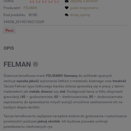
Ocena:
zapytaj o produkt
Producent:
FELMAN
poleć znajomemu
Kod produktu:
8C9E-
dodaj opinię
349DB_20190106215209
OPIS
FELMAN ®
Ściernice lamelkowe marki
FELMAN® Germany
do szlifierek ręcznych
cechuje
wysoka jakość
wykonania listków z materiału ściernego oraz
trwałość
.
Tarcze Felman typu listkowego bardzo dobrze sprawdzą się w pracy z takimi
materiałami jak
metale
,
drewno
czy
stal
. Dostępność tarcz w kilku stopniach
granulacji (
40
– gruboziarnista,
60
– średnioziarnista,
80
– drobnoziarnista -
zapraszamy do sprawdzenia innych aukcji) umożliwia zastosowanie ich na
każdym etapie obróbki.
Tarcze lamelkowe to najlepsze narzędzie ścierne do gratowania i wykańczania
powierzchni podczas
jednej obróbki
. Ich budowa pozwala uniknąć
powstawaniu niechcianych rys.