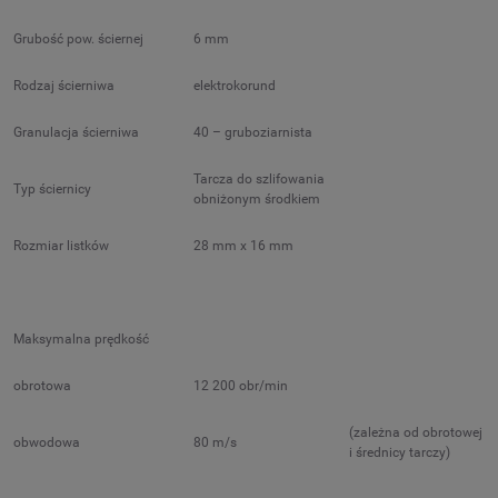
Grubość pow. ściernej
6 mm
Rodzaj ścierniwa
elektrokorund
Granulacja ścierniwa
40 – gruboziarnista
Tarcza do szlifowania
Typ ściernicy
obniżonym środkiem
Rozmiar listków
28 mm x 16 mm
Maksymalna prędkość
obrotowa
12 200 obr/min
(zależna od obrotowej
obwodowa
80 m/s
i średnicy tarczy)