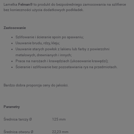
Lamelka
Felman®
to produkt do bezpośredniego zamocowania na szlifierce
bez konieczności użycia dodatkowych podkładek.
Zastosowanie
Szlifowanie i ścieranie spoin po spawaniu;
Usuwanie brudu, rdzy, kleju;
Usuwanie starych powłok z lakieru lub farby z powierzchni
metalowych, drewnianych i innych;
Praca na narożach i krawędziach (ukosowanie krawędzi);
Ścieranie i szlifowanie bez pozostawiania rys na przedmiotach.
Bardzo dobra proporcja ceny do jakości.
Parametry
Średnica tarczy Ø
125 mm
Średnica otworu Ø
22,23 mm