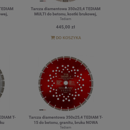
 TEDIAM
Tarcza diamentowa 350x25,4 TEDIAM
owej,
MULTI do betonu, kostki brukowej,
RBO
granitu, asfaltu, świeżego betonu
Tediam
445,00 zł
DO KOSZYKA
EDIAM T-
Tarcza diamentowa 350x25,4 TEDIAM T-
uku
15 do betonu, granitu, bruku NOWA
Tediam