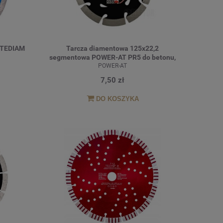
 TEDIAM
Tarcza diamentowa 125x22,2
segmentowa POWER-AT PR5 do betonu,
POWER-AT
kostki
7,50 zł
DO KOSZYKA