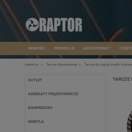
NOWOŚCI
PROMOCJE
JAK KUPOWAĆ?
CZĘST
»
»
Jesteś w:
Tarcze diamentowe
Tarcze do cięcia kostki bruko
TARCZE 
OUTLET
AGREGATY PRĄDOTWÓRCZE
KOMPRESORY
WIERTŁA