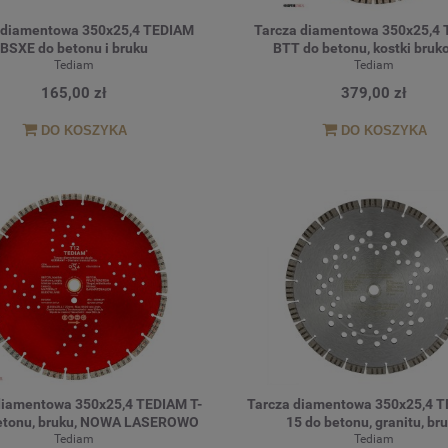
 diamentowa 350x25,4 TEDIAM
Tarcza diamentowa 350x25,4
BSXE do betonu i bruku
BTT do betonu, kostki bruk
Tediam
klinkieru, granitu,typ TU
Tediam
165,00 zł
379,00 zł
DO KOSZYKA
DO KOSZYKA
diamentowa 350x25,4 TEDIAM T-
Tarcza diamentowa 350x25,4 T
betonu, bruku, NOWA LASEROWO
15 do betonu, granitu, br
SPIEKANA
Tediam
Tediam