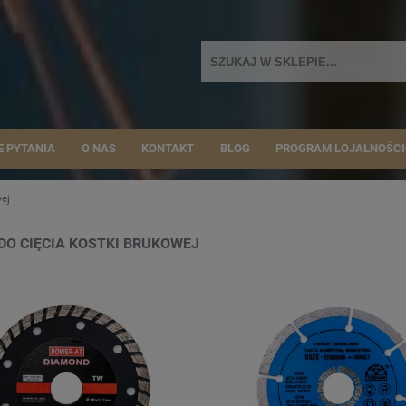
E PYTANIA
O NAS
KONTAKT
BLOG
PROGRAM LOJALNOŚC
wej
DO CIĘCIA KOSTKI BRUKOWEJ