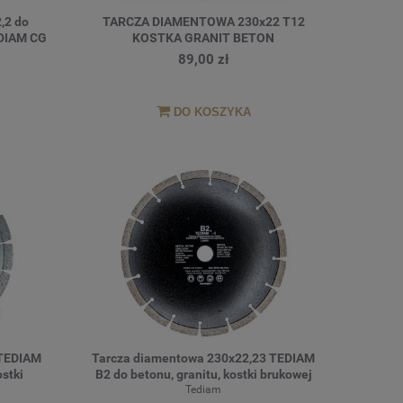
,2 do
TARCZA DIAMENTOWA 230x22 T12
EDIAM CG
KOSTKA GRANIT BETON
89,00 zł
DO KOSZYKA
 TEDIAM
Tarcza diamentowa 230x22,23 TEDIAM
stki
B2 do betonu, granitu, kostki brukowej
tu
OUTLET
Tediam