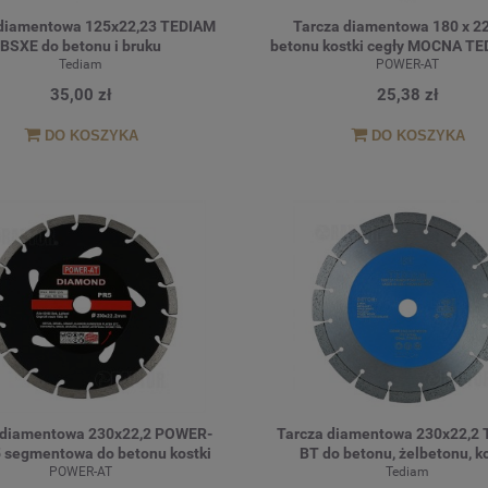
 diamentowa 125x22,23 TEDIAM
Tarcza diamentowa 180 x 22
BSXE do betonu i bruku
betonu kostki cegły MOCNA T
Tediam
POWER-AT
35,00 zł
25,38 zł
DO KOSZYKA
DO KOSZYKA
 diamentowa 230x22,2 POWER-
Tarcza diamentowa 230x22,2
 segmentowa do betonu kostki
BT do betonu, żelbetonu, ko
POWER-AT
brukowej, klinkieru, grani
Tediam