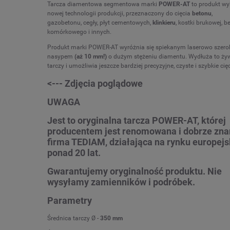
Tarcza diamentowa segmentowa marki
POWER-AT
to produkt w
nowej technologii produkcji, przeznaczony do cięcia
betonu
,
gazobetonu, cegły, płyt cementowych,
klinkieru
, kostki brukowej, b
komórkowego i innych.
Produkt marki POWER-AT wyróżnia się spiekanym laserowo szero
nasypem
(aż 10 mm!)
o dużym stężeniu diamentu. Wydłuża to ży
tarczy i umożliwia jeszcze bardziej precyzyjne, czyste i szybkie cięc
<--- Zdjęcia poglądowe
UWAGA
Jest to oryginalna tarcza POWER-AT, której
producentem jest renomowana i dobrze zna
firma TEDIAM, działająca na rynku europej
ponad 20 lat.
Gwarantujemy oryginalność produktu. Nie
wysyłamy zamienników i podróbek.
Parametry
Średnica tarczy Ø -
350 mm