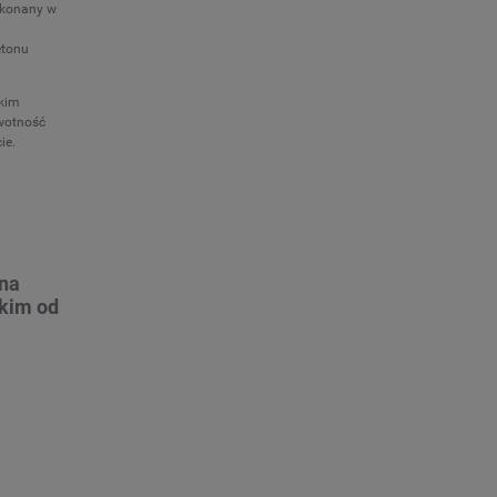
ykonany w
etonu
kim
wotność
ie.
na
skim od