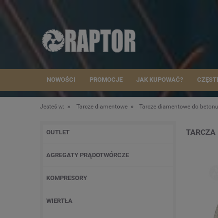
NOWOŚCI
PROMOCJE
JAK KUPOWAĆ?
CZĘST
»
»
Jesteś w:
Tarcze diamentowe
Tarcze diamentowe do beton
TARCZA
OUTLET
AGREGATY PRĄDOTWÓRCZE
KOMPRESORY
WIERTŁA