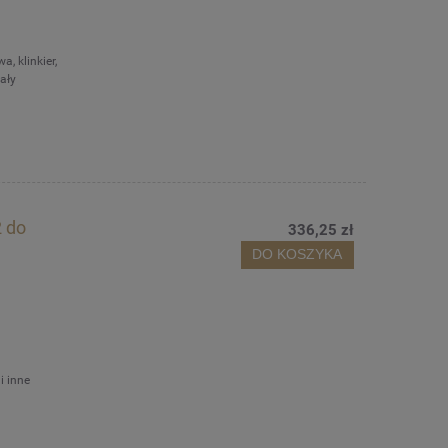
, klinkier,
ały
 do
336,25 zł
DO KOSZYKA
i inne