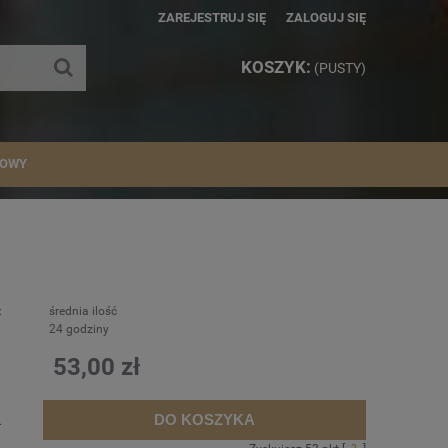
ZAREJESTRUJ SIĘ
ZALOGUJ SIĘ
KOSZYK:
(PUSTY)
IOWY
:
średnia ilość
24 godziny
53,00 zł
DO KOSZYKA
.