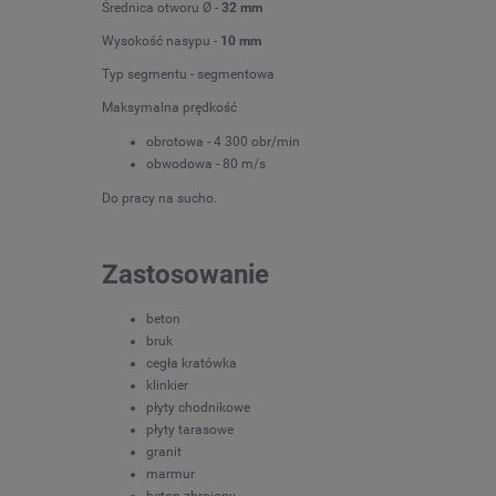
Średnica otworu Ø -
32 mm
Wysokość nasypu -
10 mm
Typ segmentu - segmentowa
Maksymalna prędkość
obrotowa - 4 300 obr/min
obwodowa - 80 m/s
Do pracy na sucho.
Zastosowanie
beton
bruk
cegła kratówka
klinkier
płyty chodnikowe
płyty tarasowe
granit
marmur