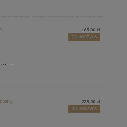
o
165,00 zł
DO KOSZYKA
er i inne
etonu,
239,00 zł
DO KOSZYKA