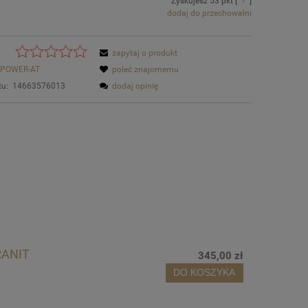
Zyskujesz
53
pkt [
?
]
dodaj do przechowalni
zapytaj o produkt
POWER-AT
poleć znajomemu
tu:
14663576013
dodaj opinię
RANIT
345,00 zł
DO KOSZYKA