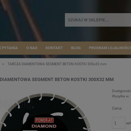
E PYTANIA
O NAS
KONTAKT
BLOG
PROGRAM LOJALNOŚC
»
u
TARCZA DIAMENTOWA SEGMENT BETON KOSTKI 300x32 mm
 DIAMENTOWA SEGMENT BETON KOSTKI 300X32 MM
Dostępność
Wysyłka w:
Cena:
szt