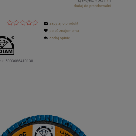
Zyskujesz
4
pkt [
?
]
dodaj do przechowalni
zapytaj o produkt
poleć znajomemu
dodaj opinię
tu:
5903686410130