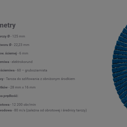
metry
arczy Ø
- 125 mm
tworu Ø
- 22,23 mm
w. ściernej
- 6 mm
erniwa
- elektrokorund
 ścierniwa
- 60 – gruboziarnista
icy
- Tarcza do szlifowania z obniżonym środkiem
stków
- 28 mm x 16 mm
a prędkość:
rotowa
- 12 200 obr/min
wodowa
- 80 m/s (zależna od obrotowej i średnicy tarczy)