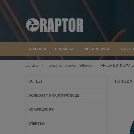
NOWOŚCI
PROMOCJE
JAK KUPOWAĆ?
CZĘST
»
»
Jesteś w:
Tarcze lamelkowe - listkowe
TARCZA LISTKOWA L
TARCZA 
OUTLET
AGREGATY PRĄDOTWÓRCZE
KOMPRESORY
WIERTŁA