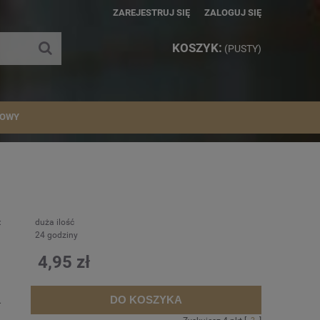
ZAREJESTRUJ SIĘ
ZALOGUJ SIĘ
KOSZYK:
(PUSTY)
IOWY
:
duża ilość
24 godziny
4,95 zł
DO KOSZYKA
.