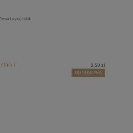
wa i wydajności. ­­­
talu i
2,50 zł
DO KOSZYKA