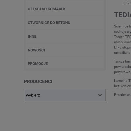
Ta
CZĘŚCI DO KOSIAREK
TEDI
OTWORNICE DO BETONU
Ściernice
cechuje
wy
INNE
Tarcze TED
materiała
kilku stopn
NOWOŚCI
umożliwia 
Tarcze lam
PROMOCJE
powierzch
powstawan
Lamelka
T
PRODUCENCI
bez konie
Przedmiote