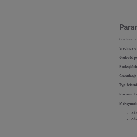
Para
Średnica t
Średnica o
Grubość po
Rodzaj ści
Granulacja
Typ ściern
Rozmiar li
Maksymaln
ob
ob