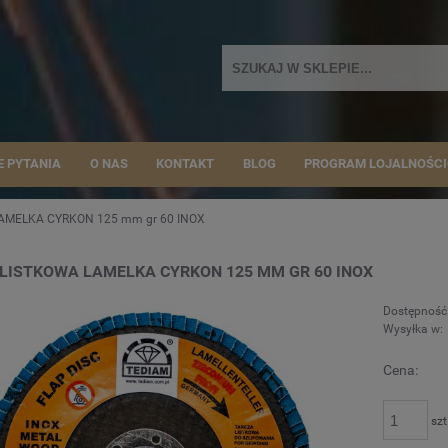
E PYTANIA
O NAS
KONTAKT
BLOG
PROGRAM LOJALNOŚC
AMELKA CYRKON 125 mm gr 60 INOX
LISTKOWA LAMELKA CYRKON 125 MM GR 60 INOX
Dostępność
Wysyłka w:
Cena:
szt