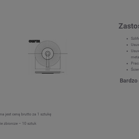
Zasto
Szli
Usuw
Usuw
meta
Prac
Ście
Bardzo 
a jest ceną brutto za 1 sztukę
e zbiorcze – 10 sztuk