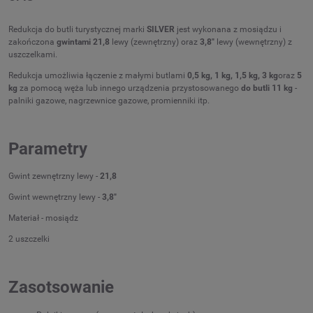
Redukcja do butli turystycznej marki
SILVER
jest wykonana z mosiądzu i
zakończona
gwintami 21,8
lewy (zewnętrzny) oraz
3,8"
lewy (wewnętrzny) z
uszczelkami.
Redukcja umożliwia łączenie z małymi butlami
0,5 kg, 1 kg, 1,5 kg, 3 kg
oraz
5
kg
za pomocą węża lub innego urządzenia przystosowanego
do butli 11 kg
-
palniki gazowe, nagrzewnice gazowe, promienniki itp.
Parametry
Gwint zewnętrzny lewy -
21,8
Gwint wewnętrzny lewy -
3,8"
Materiał - mosiądz
2 uszczelki
Zasotsowanie