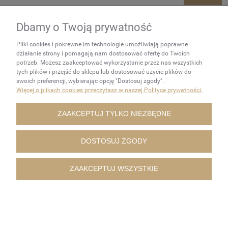
Dbamy o Twoją prywatność
NEWSLETTER
Pliki cookies i pokrewne im technologie umożliwiają poprawne
Podaj swój adres e-mail, jeżeli
działanie strony i pomagają nam dostosować ofertę do Twoich
chcesz otrzymywać
potrzeb. Możesz zaakceptować wykorzystanie przez nas wszystkich
tych plików i przejść do sklepu lub dostosować użycie plików do
informacje o nowościach i
swoich preferencji, wybierając opcję "Dostosuj zgody".
promocjach.
Więcej o plikach cookies przeczytasz w naszej Polityce prywatności.
ZAKUPY
ZAAKCEPTUJ TYLKO NIEZBĘDNE
POMOC
DOSTOSUJ ZGODY
MOJE KONTO
ZAAKCEPTUJ WSZYSTKIE
INFORMACJE
POKAŻ PEŁNĄ WERSJĘ STRONY
Sklep internetowy Shoper.pl