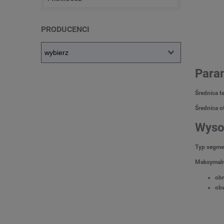
PRODUCENCI
Para
Średnica t
Średnica o
Wyso
Typ segm
Maksymaln
ob
ob