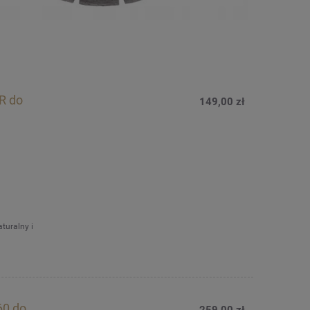
R do
149,00 zł
turalny i
60 do