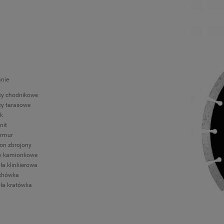
nie
ty chodnikowe
ty tarasowe
k
nit
rmur
on zbrojony
ry kamionkowe
ła klinkierowa
chówka
ła kratówka