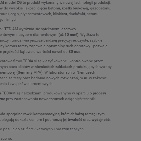
AM
model
CG
to produkt wykonany w nowej technologii produkcji,
y do wysokiej jakości cięcia
betonu
,
kostki brukowej,
gazobetonu,
muru, cegły, płyt cementowych,
klinkieru
, dachówki, betonu
 i innych.
ki TEDIAM wyróżnia się spiekanym laserowo
centowym nasypem diamentowym
(aż 10 mm!)
. Wydłuża to
rczy i umożliwia jeszcze bardziej precyzyjne, czyste, szybkie
bilny korpus tarczy zapewnia optymalny ruch obrotowy - pozwala
e prędkości kątowe o wartości nawet do
80 m/s
.
entowe firmy TEDIAM są klasyfikowane i kontrolowane przez
nych specjalistów w
niemieckich zakładach
produkujących wyroby
amentowej (
Germany
MPA). W laboratoriach w Niemczech
ane są testy oraz badania nowych rozwiązań, m.in. w zakresie
ężenia i związków diamentowych.
ki TEDIAM są narzędziami produkowanymi w oparciu o
procesy
zne
przy zastosowaniu nowoczesnych osiągnięć techniki
ada specjalne
rowki kompensacyjne
, które
chłodzą
tarczę i tym
iegają odkształceniom i podnoszą jej
trwałość
oraz
wydajność.
 pasuje do szlifierek kątowych i maszyn tnących.
 sucho.