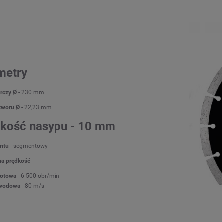
metry
arczy Ø
- 230 mm
tworu Ø
- 22,23 mm
kość nasypu - 10 mm
entu
- segmentowy
a prędkość
rotowa
- 6 500 obr/min
wodowa
- 80 m/s