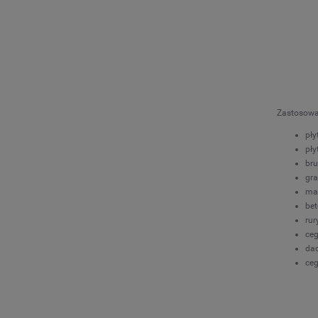
Zastosowa
pły
pły
bru
gra
ma
bet
ru
ceg
da
ceg