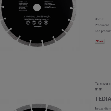
Ocena:
Producent:
Kod produk
Tarcza 
mm
TEDI
Tarcza dia