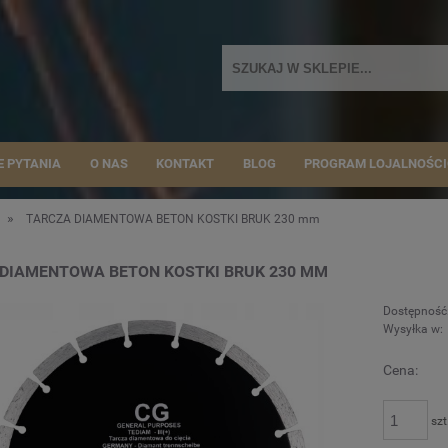
E PYTANIA
O NAS
KONTAKT
BLOG
PROGRAM LOJALNOŚC
»
u
TARCZA DIAMENTOWA BETON KOSTKI BRUK 230 mm
DIAMENTOWA BETON KOSTKI BRUK 230 MM
Dostępność
Wysyłka w:
Cena:
szt