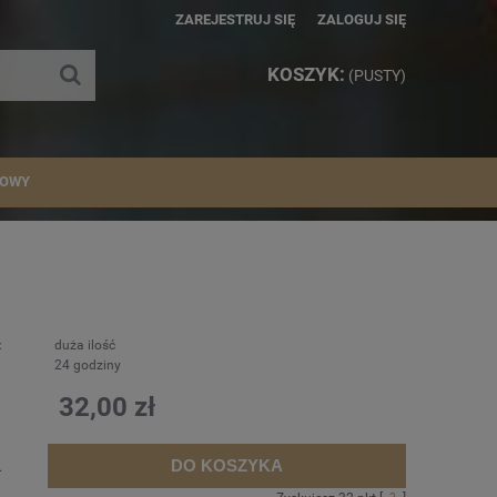
ZAREJESTRUJ SIĘ
ZALOGUJ SIĘ
KOSZYK:
(PUSTY)
IOWY
:
duża ilość
24 godziny
32,00 zł
DO KOSZYKA
.