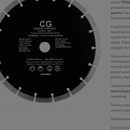
marki
TEDI
przeznaczon
granitu
, mar
komórkowego
Produkt mar
wysokopro
żywotność ta
cięcie. Sta
osiągać duż
Tarcze diam
doświadczo
techniki di
przeprowadz
jakości, st
Tarcze mar
technologic
światowej.
Tarcza posi
samym zapob
Standardowo
Do pracy na