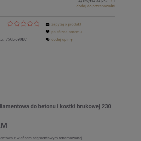
Zyskujesz
32
pkt [
?
]
dodaj do przechowalni
zapytaj o produkt
-
poleć znajomemu
tu:
756E-590BC
dodaj opinię
diamentowa do betonu i kostki brukowej 230
AM
mentowa z wieńcem segmentowym renomowanej