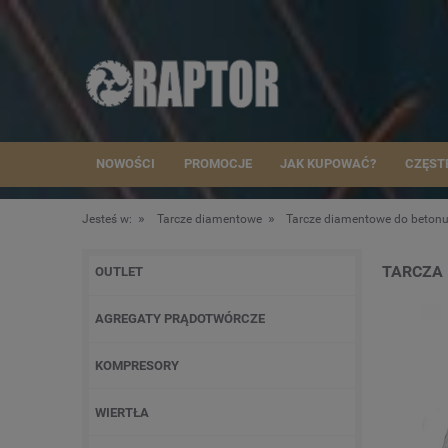
NOWOŚCI
PROMOCJE
JAK KUPOWAĆ?
CZĘST
»
»
Jesteś w:
Tarcze diamentowe
Tarcze diamentowe do beton
TARCZA 
OUTLET
AGREGATY PRĄDOTWÓRCZE
KOMPRESORY
WIERTŁA