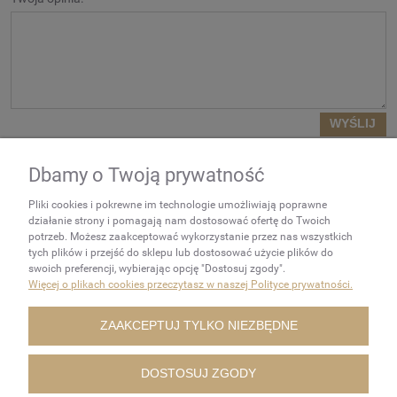
WYŚLIJ
Dbamy o Twoją prywatność
NEWSLETTER
Pliki cookies i pokrewne im technologie umożliwiają poprawne
Podaj swój adres e-mail, jeżeli
działanie strony i pomagają nam dostosować ofertę do Twoich
chcesz otrzymywać
potrzeb. Możesz zaakceptować wykorzystanie przez nas wszystkich
tych plików i przejść do sklepu lub dostosować użycie plików do
informacje o nowościach i
swoich preferencji, wybierając opcję "Dostosuj zgody".
promocjach.
Więcej o plikach cookies przeczytasz w naszej Polityce prywatności.
ZAKUPY
ZAAKCEPTUJ TYLKO NIEZBĘDNE
POMOC
DOSTOSUJ ZGODY