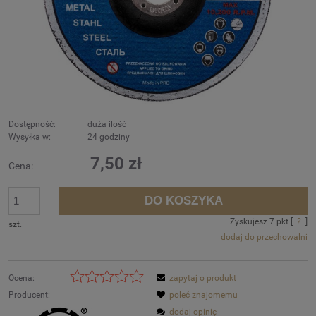
Dostępność:
duża ilość
Wysyłka w:
24 godziny
7,50 zł
Cena:
DO KOSZYKA
Zyskujesz
7
pkt [
?
]
szt.
dodaj do przechowalni
Ocena:
zapytaj o produkt
Producent:
poleć znajomemu
dodaj opinię