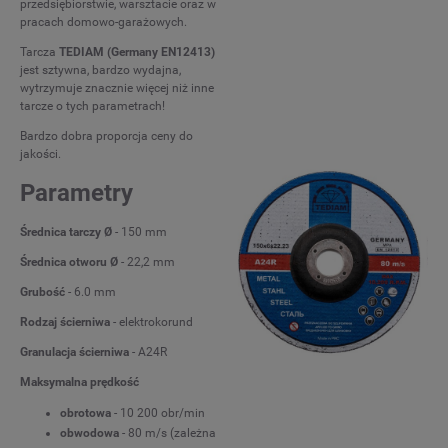
przedsiębiorstwie, warsztacie oraz w
pracach domowo-garażowych.
Tarcza
TEDIAM (Germany EN12413)
jest sztywna, bardzo wydajna,
wytrzymuje znacznie więcej niż inne
tarcze o tych parametrach!
Bardzo dobra proporcja ceny do
jakości.
Parametry
Średnica tarczy Ø
- 150 mm
Średnica otworu Ø
- 22,2 mm
Grubość
- 6.0 mm
Rodzaj ścierniwa
- elektrokorund
Granulacja ścierniwa
- A24R
Maksymalna prędkość
obrotowa
- 10 200 obr/min
obwodowa
- 80 m/s (zależna