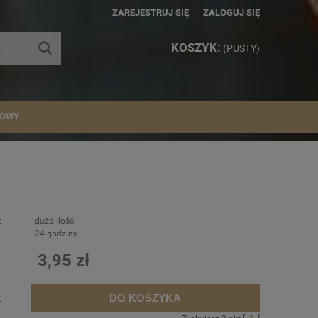
ZAREJESTRUJ SIĘ
ZALOGUJ SIĘ
KOSZYK:
(PUSTY)
IOWY
:
duża ilość
24 godziny
3,95 zł
DO KOSZYKA
.