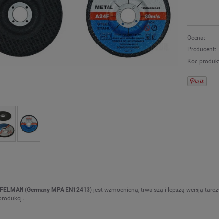
Ocena:
Producent:
Kod produk
 FELMAN
(
Germany MPA EN12413
) jest wzmocnioną, trwalszą i lepszą wersją tar
produkcji.
y