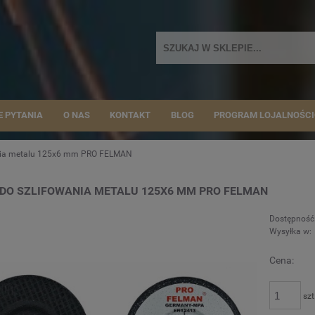
E PYTANIA
O NAS
KONTAKT
BLOG
PROGRAM LOJALNOŚC
ania metalu 125x6 mm PRO FELMAN
DO SZLIFOWANIA METALU 125X6 MM PRO FELMAN
Dostępność
Wysyłka w:
Cena:
szt