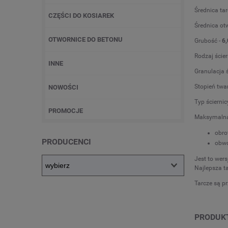
Średnica tar
CZĘŚCI DO KOSIAREK
Średnica ot
OTWORNICE DO BETONU
Grubość -
6,
Rodzaj ścier
INNE
Granulacja ś
Stopień twa
NOWOŚCI
Typ ściernic
PROMOCJE
Maksymalna
obro
PRODUCENCI
obw
Jest to wer
Najlepsza ta
Tarcze są pr
PRODUK