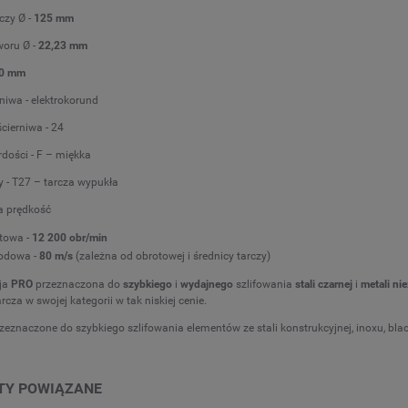
czy Ø -
125 mm
woru Ø -
22,23 mm
0 mm
niwa - elektrokorund
cierniwa - 24
rdości - F – miękka
y - T27 – tarcza wypukła
 prędkość
towa -
12 200 obr/min
odowa -
80 m/s
(zależna od obrotowej i średnicy tarczy)
sja
PRO
przeznaczona do
szybkiego
i
wydajnego
szlifowania
stali czarnej
i
metali ni
rcza w swojej kategorii w tak niskiej cenie.
zeznaczone do szybkiego szlifowania elementów ze stali konstrukcyjnej, inoxu, blachy,
TY POWIĄZANE