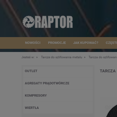
NOWOŚCI
PROMOCJE
JAK KUPOWAĆ?
CZĘST
»
»
Jesteś w:
Tarcze do szlifowania metalu
Tarcza do szlifow
TARCZA 
OUTLET
AGREGATY PRĄDOTWÓRCZE
KOMPRESORY
WIERTŁA