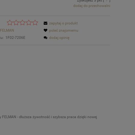
Zyskujesz
3
pkt [
?
]
dodaj do przechowalni
zapytaj o produkt
FELMAN
poleć znajomemu
tu:
1F02-7206E
dodaj opinię
czy FELMAN - dłuższa żywotność i szybsza praca dzięki nowej