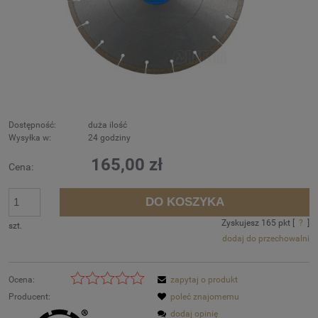
Dostępność:
duża ilość
Wysyłka w:
24 godziny
165,00 zł
Cena:
DO KOSZYKA
Zyskujesz
165
pkt [
?
]
szt.
dodaj do przechowalni
Ocena:
zapytaj o produkt
Producent:
poleć znajomemu
dodaj opinię