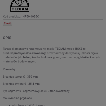
Kod produktu:
4F69-1096C
OPIS
Tarcza diamentowa renomowanej marki
TEDIAM
model
BSXE
to
produkt
profesjonalno-zawodowy,
przeznaczony do wysokiej jakości cięcia
materiałów jak
beton, kostka brukowa
,
granit
, marmur, cegły,
klinkier
i innych
materiałów budowlanych.
Parametry
Średnica tarczy Ø -
350 mm
Średnica otworu Ø -
25,4 mm
Typ segmentu - segmentowy, spiek ultranowoczesny
Maksymalna prędkość
obrotowa - 5 400 obr/min