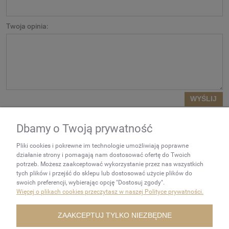
Twoja opinia:
WYŚLIJ
Dbamy o Twoją prywatność
NEWSLETTER
Pliki cookies i pokrewne im technologie umożliwiają poprawne
Podaj swój adres e-mail, jeżeli
działanie strony i pomagają nam dostosować ofertę do Twoich
chcesz otrzymywać
potrzeb. Możesz zaakceptować wykorzystanie przez nas wszystkich
tych plików i przejść do sklepu lub dostosować użycie plików do
informacje o nowościach i
swoich preferencji, wybierając opcję "Dostosuj zgody".
promocjach.
Więcej o plikach cookies przeczytasz w naszej Polityce prywatności.
ZAKUPY
ZAAKCEPTUJ TYLKO NIEZBĘDNE