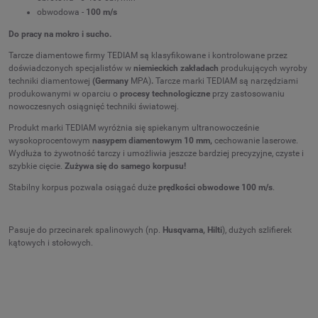
obwodowa -
100 m/s
Do pracy na mokro i sucho.
Tarcze diamentowe firmy TEDIAM są klasyfikowane i kontrolowane przez
doświadczonych specjalistów w
niemieckich zakładach
produkujących wyroby
techniki diamentowej
(Germany
MPA)
.
Tarcze marki TEDIAM są narzędziami
produkowanymi w oparciu o
procesy technologiczne
przy zastosowaniu
nowoczesnych osiągnięć techniki światowej.
Produkt marki TEDIAM wyróżnia się spiekanym ultranowocześnie
wysokoprocentowym
nasypem diamentowym 10 mm,
cechowanie laserowe.
Wydłuża to żywotność tarczy i umożliwia jeszcze bardziej precyzyjne, czyste i
szybkie cięcie.
Zużywa się do samego korpusu!
Stabilny korpus pozwala osiągać duże
prędkości obwodowe 100 m/s
.
Pasuje do przecinarek spalinowych (np.
Husqvarna, Hilti
), dużych szlifierek
kątowych i stołowych.