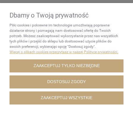
TEDIAM otwornica diamentowa 4 segm. M16/SDS+ 52mm
Dbamy o Twoją prywatność
Tediam
Pliki cookies i pokrewne im technologie umożliwiają poprawne
101,00 zł
działanie strony i pomagają nam dostosować ofertę do Twoich
potrzeb. Możesz zaakceptować wykorzystanie przez nas wszystkich
tych plików i przejść do sklepu lub dostosować użycie plików do
DO KOSZYKA
swoich preferencji, wybierając opcję "Dostosuj zgody".
Więcej o plikach cookies przeczytasz w naszej Polityce prywatności.
ZAAKCEPTUJ TYLKO NIEZBĘDNE
DOSTOSUJ ZGODY
ZAAKCEPTUJ WSZYSTKIE