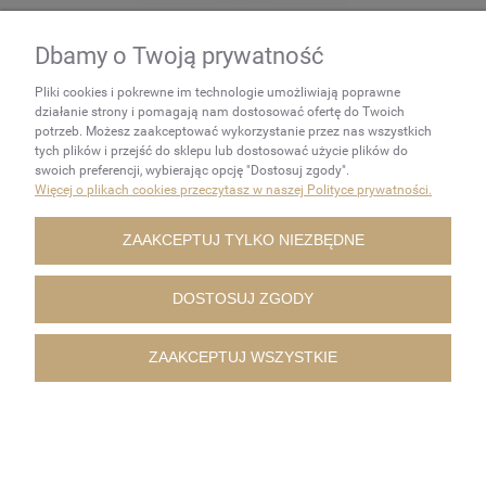
TARCZA LISTKOWA LAMELKA CYRKON 125 mm gr 120
Dbamy o Twoją prywatność
INOX
Tediam
Pliki cookies i pokrewne im technologie umożliwiają poprawne
4,75 zł
działanie strony i pomagają nam dostosować ofertę do Twoich
potrzeb. Możesz zaakceptować wykorzystanie przez nas wszystkich
tych plików i przejść do sklepu lub dostosować użycie plików do
DO KOSZYKA
swoich preferencji, wybierając opcję "Dostosuj zgody".
Więcej o plikach cookies przeczytasz w naszej Polityce prywatności.
ZAAKCEPTUJ TYLKO NIEZBĘDNE
DOSTOSUJ ZGODY
ZAAKCEPTUJ WSZYSTKIE